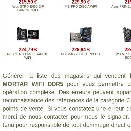
215,50 €
229,90 €
21
Asus STRIX B650-E-F
MSI PRO Z690-A WIFI
Asus PRIME 
GAMING WIFI
224,79 €
229,94 €
22
Asus STRIX B660-I GAMING
MSI MAG Z590 TORPEDO
MSI MPG 
WIFI
EDG
Générer la liste des magasins qui vendent 
MORTAR WIFI DDR5
pour vous permettre d
opération complexe. Des erreurs peuvent appara
reconnaissance des références de la catégorie
C
points de vente. Si vous constatez une erreur d
merci de
nous contacter
pour nous le signaler.
tenu pour responsable de tout dommage direct ou in