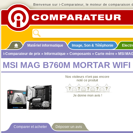
Bienvenue sur i-Comparateur, le moteur de comparaison de
Matériel informatique
Image, Son & Téléphonie
Elect
i-Comparateur de prix
»
Informatique
»
Composants
»
Carte mère
» MSI MA
MSI MAG B760M MORTAR WIFI
Nos visiteurs n'ont pas encore
noté ce produit
Je donne mon avis !
Comparer et acheter
Déposer un avis