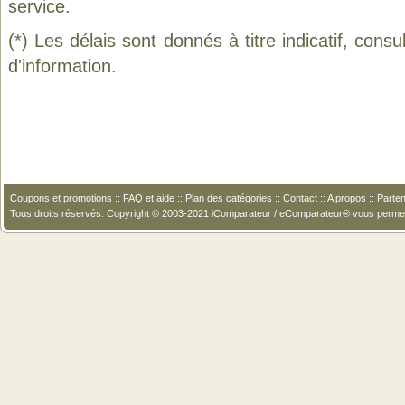
service.
(*) Les délais sont donnés à titre indicatif, cons
d'information.
Coupons et promotions
::
FAQ et aide
::
Plan des catégories
::
Contact
::
A propos
::
Parten
Tous droits réservés. Copyright © 2003-2021 iComparateur / eComparateur® vous perme