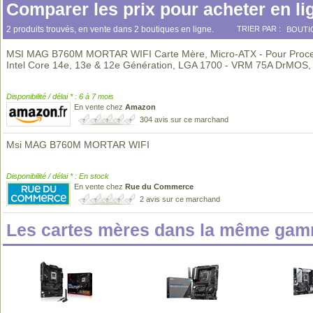
Comparer les prix pour acheter en li
2 produits trouvés, en vente dans 2 boutiques en ligne.
TRIER PAR :
BOUTI
MSI MAG B760M MORTAR WIFI Carte Mère, Micro-ATX - Pour Proc
Intel Core 14e, 13e & 12e Génération, LGA 1700 - VRM 75A DrMOS
Disponibilité / délai * : 6 à 7 mois
En vente chez
Amazon
304 avis sur ce marchand
Msi MAG B760M MORTAR WIFI
Disponibilité / délai * : En stock
En vente chez
Rue du Commerce
2 avis sur ce marchand
Les cartes mères dans la même gam