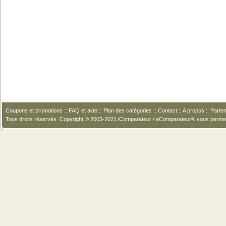
Coupons et promotions
::
FAQ et aide
::
Plan des catégories
::
Contact
::
A propos
::
Parten
Tous droits réservés. Copyright © 2003-2021 iComparateur / eComparateur® vous perme