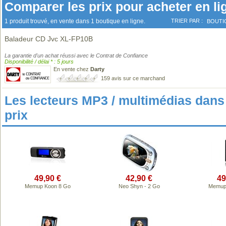
Comparer les prix pour acheter en li
1 produit trouvé, en vente dans 1 boutique en ligne.
TRIER PAR :
BOUTI
Baladeur CD Jvc XL-FP10B
La garantie d'un achat réussi avec le Contrat de Confiance
Disponibilité / délai * : 5 jours
En vente chez
Darty
159 avis sur ce marchand
Les lecteurs MP3 / multimédias da
prix
49,90 €
42,90 €
49
Memup Koon 8 Go
Neo Shyn - 2 Go
Memup