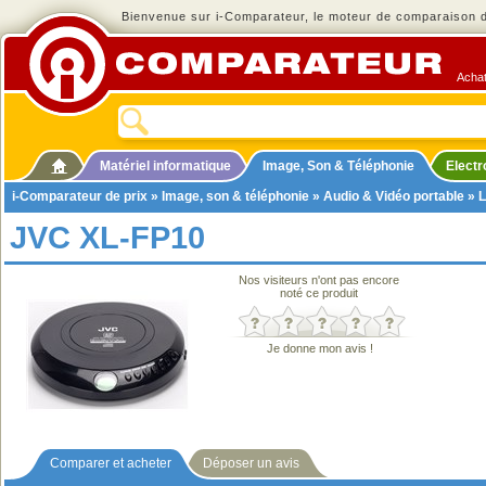
Bienvenue sur i-Comparateur, le moteur de comparaison de
Achat
Matériel informatique
Image, Son & Téléphonie
Elect
i-Comparateur de prix
»
Image, son & téléphonie
»
Audio & Vidéo portable
»
L
JVC XL-FP10
Nos visiteurs n'ont pas encore
noté ce produit
Je donne mon avis !
Comparer et acheter
Déposer un avis