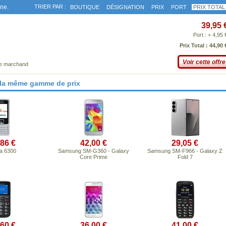
gne.
TRIER PAR :
BOUTIQUE
DÉSIGNATION
PRIX
PORT
PRIX TOTAL
39,95 
Port : + 4,95 
Prix Total : 44,90 
Voir cette offre
ce marchand
 la même gamme de prix
,86 €
42,00 €
29,05 €
a 6300
Samsung SM-G360 - Galaxy
Samsung SM-F966 - Galaxy Z
Core Prime
Fold 7
,60 €
36,00 €
41,00 €