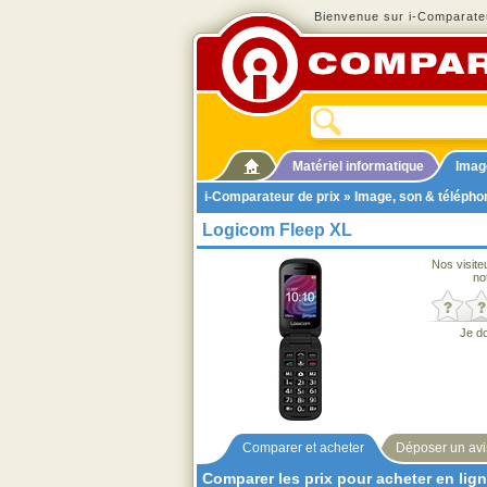
Bienvenue sur i-Comparateu
Matériel informatique
Imag
i-Comparateur de prix
»
Image, son & télépho
Logicom Fleep XL
Nos visite
no
Je d
Comparer et acheter
Déposer un avi
Comparer les prix pour acheter en lig