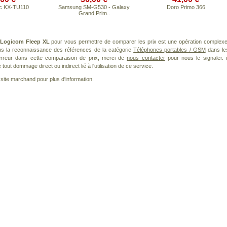
c KX-TU110
Samsung SM-G530 - Galaxy
Doro Primo 366
Grand Prim..
Logicom Fleep XL
pour vous permettre de comparer les prix est une opération complexe
ans la reconnaissance des références de la catégorie
Téléphones portables / GSM
dans le
 erreur dans cette comparaison de prix, merci de
nous contacter
pour nous le signaler. i
ut dommage direct ou indirect lié à l'utilisation de ce service.
le site marchand pour plus d'information.