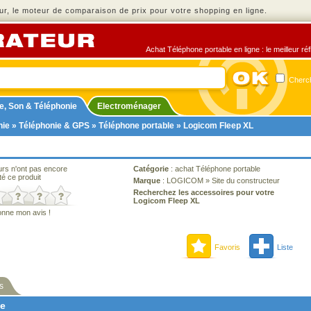
r, le moteur de comparaison de prix pour votre shopping en ligne.
Achat Téléphone portable en ligne : le meilleur ré
Cherch
e, Son & Téléphonie
Electroménager
nie
»
Téléphonie & GPS
»
Téléphone portable
» Logicom Fleep XL
urs n'ont pas encore
Catégorie
:
achat Téléphone portable
té ce produit
Marque
:
LOGICOM
»
Site du constructeur
Recherchez les accessoires pour votre
Logicom Fleep XL
onne mon avis !
Favoris
Liste
s
ne