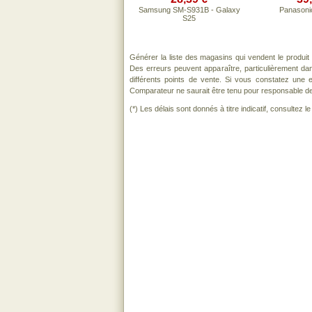
Samsung SM-S931B - Galaxy
Panasoni
S25
Générer la liste des magasins qui vendent le produit
Des erreurs peuvent apparaître, particulièrement d
différents points de vente. Si vous constatez une
Comparateur ne saurait être tenu pour responsable de to
(*) Les délais sont donnés à titre indicatif, consultez 