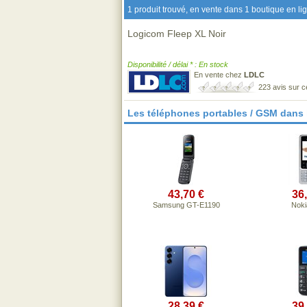
1 produit trouvé, en vente dans 1 boutique en li
Logicom Fleep XL Noir
Disponibilité / délai * : En stock
En vente chez
LDLC
223 avis sur 
Les téléphones portables / GSM dans
43,70 €
36
Samsung GT-E1190
Noki
28,39 €
39