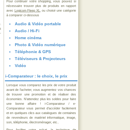
Pour continuer votre shopping, vous pouvez si
nécessaire trouver plus de produits en rapport
avec
Logicom Fleep XL
, ou choisir une catégorie
à comparer ci-dessous
Audio & Vidéo portable
.
s
Audio / Hi-Fi
-
Home cinéma
Photo & Vidéo numérique
Téléphonie & GPS
Téléviseurs & Projecteurs
Vidéo
i-Comparateur : le choix, le prix
Lorsque vous comparez les prix de votre produit
avant de l'acheter, vous augmentez vos chances
de trouver une promotion et de réaliser des
économies. N'attendez plus les soldes pour faire
une bonne affaire ! i-Comparateur / e-
Comparateur vous permet d'accéder facilement
et en quelques clics aux catalogues de centaines
de revendeurs de matériel informatique, image,
son, téléphonie, électroménager, etc..
Pour faciliter votre achat, la technique de