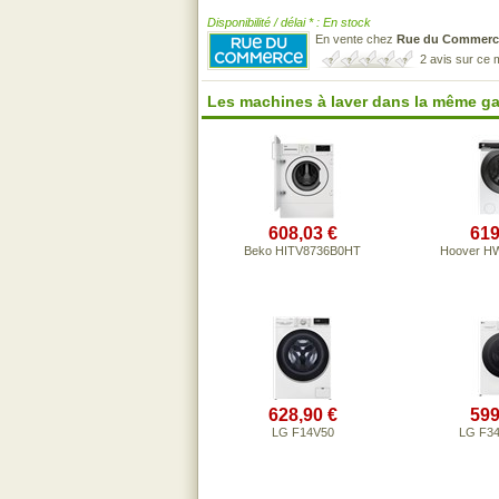
Disponibilité / délai * : En stock
En vente chez
Rue du Commerc
2 avis sur ce
Les machines à laver dans la même g
608,03 €
619
Beko HITV8736B0HT
Hoover H
628,90 €
599
LG F14V50
LG F3