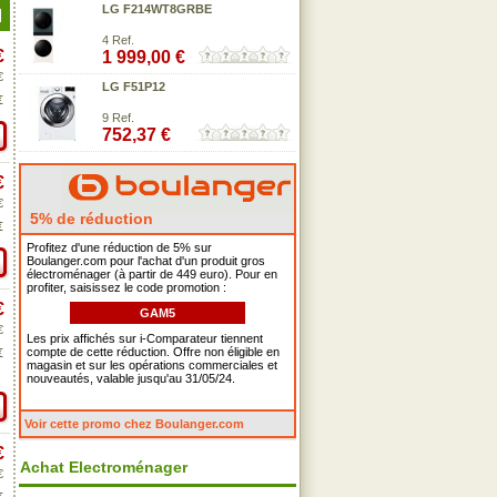
LG F214WT8GRBE
4 Ref.
€
1 999,00 €
€
LG F51P12
€
9 Ref.
752,37 €
€
€
5% de réduction
€
Profitez d'une réduction de 5% sur
Boulanger.com pour l'achat d'un produit gros
électroménager (à partir de 449 euro). Pour en
profiter, saisissez le code promotion :
€
GAM5
€
Les prix affichés sur i-Comparateur tiennent
compte de cette réduction. Offre non éligible en
€
magasin et sur les opérations commerciales et
nouveautés, valable jusqu'au 31/05/24.
Voir cette promo chez Boulanger.com
€
Achat Electroménager
€