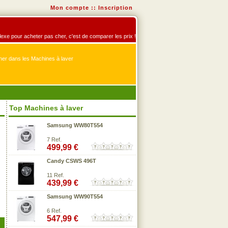
Mon compte
::
Inscription
éflexe pour acheter pas cher, c'est de comparer les prix !
er dans les Machines à laver
Top Machines à laver
Samsung WW80T554
7 Ref.
499,99 €
Candy CSWS 496T
11 Ref.
439,99 €
Samsung WW90T554
6 Ref.
547,99 €