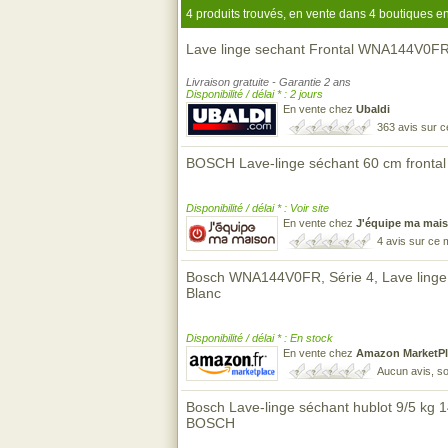
4 produits trouvés, en vente dans 4 boutiques en
Lave linge sechant Frontal WNA144V0FR S
Livraison gratuite - Garantie 2 ans
Disponibilité / délai * : 2 jours
En vente chez
Ubaldi
363 avis sur 
BOSCH Lave-linge séchant 60 cm fronta
Disponibilité / délai * : Voir site
En vente chez
J'équipe ma mai
4 avis sur ce
Bosch WNA144V0FR, Série 4, Lave linge s
Blanc
Disponibilité / délai * : En stock
En vente chez
Amazon MarketPl
Aucun avis, so
Bosch Lave-linge séchant hublot 9/5 kg
BOSCH