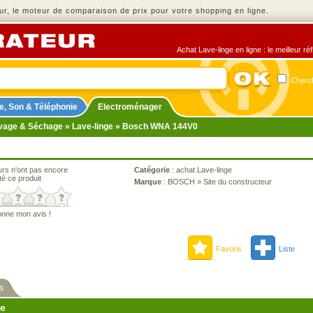
r, le moteur de comparaison de prix pour votre shopping en ligne.
Achat Lave-linge en ligne : le meilleur r
Cherch
e, Son & Téléphonie
Electroménager
vage & Séchage
»
Lave-linge
» Bosch WNA 144V0
urs n'ont pas encore
Catégorie
:
achat Lave-linge
té ce produit
Marque
:
BOSCH
»
Site du constructeur
onne mon avis !
Favoris
Liste
s
ne