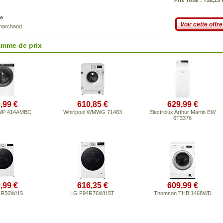
Prix Total : 758,15 
e
Voir cette offre
 marchand
amme de prix
,99 €
610,85 €
629,99 €
WP 414AMBC
Whirlpool WMWG 71483
Electrolux Arthur Martin EW
6T3376
,99 €
616,35 €
609,99 €
4R50WHS
LG F94R76WHST
Thomson THBI1468WD