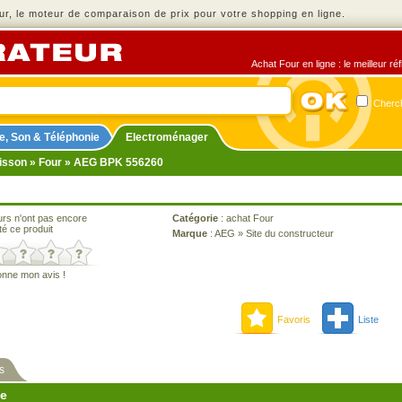
r, le moteur de comparaison de prix pour votre shopping en ligne.
Achat Four en ligne : le meilleur r
Cherch
e, Son & Téléphonie
Electroménager
isson
»
Four
» AEG BPK 556260
urs n'ont pas encore
Catégorie
:
achat Four
té ce produit
Marque
:
AEG
»
Site du constructeur
onne mon avis !
Favoris
Liste
s
ne