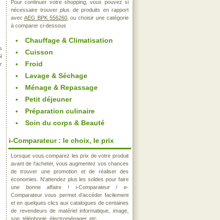
Pour continuer votre shopping, vous pouvez si
nécessaire trouver plus de produits en rapport
avec
AEG BPK 556260
, ou choisir une catégorie
à comparer ci-dessous
Chauffage & Climatisation
s
Cuisson
i
Froid
r
Lavage & Séchage
Ménage & Repassage
Petit déjeuner
Préparation culinaire
Soin du corps & Beauté
i-Comparateur : le choix, le prix
Lorsque vous comparez les prix de votre produit
avant de l'acheter, vous augmentez vos chances
de trouver une promotion et de réaliser des
économies. N'attendez plus les soldes pour faire
une bonne affaire ! i-Comparateur / e-
Comparateur vous permet d'accéder facilement
et en quelques clics aux catalogues de centaines
de revendeurs de matériel informatique, image,
son, téléphonie, électroménager, etc..