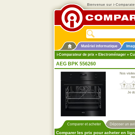
Bienvenue sur i-Comparateu
Matériel informatique
Imag
i-Comparateur de prix
»
Electroménager
»
Cu
AEG BPK 556260
Nos visite
no
Je d
Comparer et acheter
Déposer un avi
Comparer les prix pour acheter en lig