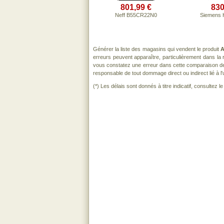
801,99 €
830
Neff B55CR22N0
Siemens
Générer la liste des magasins qui vendent le produit
A
erreurs peuvent apparaître, particulièrement dans l
vous constatez une erreur dans cette comparaison de
responsable de tout dommage direct ou indirect lié à l'u
(*) Les délais sont donnés à titre indicatif, consultez 