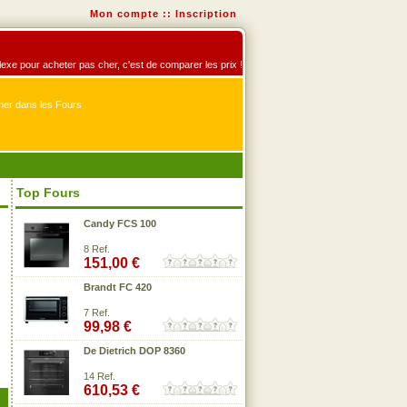
Mon compte
::
Inscription
éflexe pour acheter pas cher, c'est de comparer les prix !
er dans les Fours
Top Fours
Candy FCS 100
8 Ref.
151,00 €
Brandt FC 420
7 Ref.
99,98 €
De Dietrich DOP 8360
14 Ref.
610,53 €