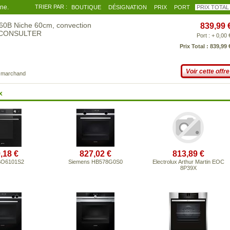
gne.
TRIER PAR :
BOUTIQUE
DÉSIGNATION
PRIX
PORT
PRIX TOTAL
60B Niche 60cm, convection
839,99 
US CONSULTER
Port : + 0,00 
Prix Total : 839,99 
Voir cette offre
e marchand
x
,18 €
827,02 €
813,89 €
SO6101S2
Siemens HB578G0S0
Electrolux Arthur Martin EOC
8P39X