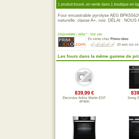
1 produit trouvé, en vente dans 1 boutique en li
Four encastrable pyrolyse AEG BPK5562
naturelle, classe A+, noir. DÉLAI : NO
Disponibilité / délai * : Voir site
En vente chez
Primo-ideo
20 avis sur c
Les fours dans la même gamme de pri
839,99 €
839
Electrolux Arthur Martin EOF
Smeg 
4P46H