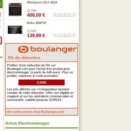
Whirlpool AKZ 9629
12 Ref.
€
408,00 €
€
Beko BMF50
€
11 Ref.
139,99 €
5% de réduction
Profitez d'une réduction de 5% sur
Boulanger.com pour l'achat d'un produit gros
électroménager (à partir de 449 euro). Pour en
profiter, saisissez le code promotion :
GAM5
Les prix affichés sur i-Comparateur tiennent
compte de cette réduction. Offre non éligible en
magasin et sur les opérations commerciales et
nouveautés, valable jusqu'au 31/05/24.
Voir cette promo chez Boulanger.com
Achat Electroménager