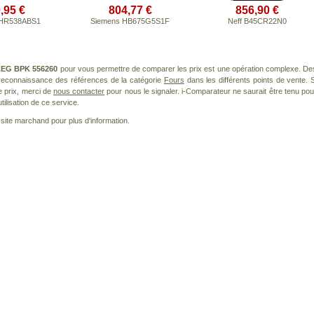
,95 €
804,77 €
856,90 €
 HR538ABS1
Siemens HB675G5S1F
Neff B45CR22N0
EG BPK 556260
pour vous permettre de comparer les prix est une opération complexe. De
a reconnaissance des références de la catégorie
Fours
dans les différents points de vente. S
 prix, merci de
nous contacter
pour nous le signaler. i-Comparateur ne saurait être tenu pou
tilisation de ce service.
le site marchand pour plus d'information.