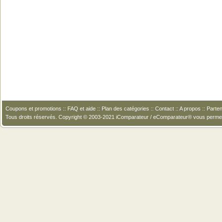
Coupons et promotions
::
FAQ et aide
::
Plan des catégories
::
Contact
::
A propos
::
Parten
Tous droits réservés. Copyright © 2003-2021 iComparateur / eComparateur® vous perme