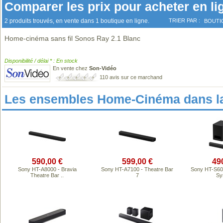
Comparer les prix pour acheter en li
2 produits trouvés, en vente dans 1 boutique en ligne.
TRIER PAR :
BOUTI
Home-cinéma sans fil Sonos Ray 2.1 Blanc
Disponibilité / délai * : En stock
En vente chez
Son-Vidéo
110 avis sur ce marchand
Les ensembles Home-Cinéma dans l
590,00 €
599,00 €
49
Sony HT-A8000 - Bravia
Sony HT-A7100 - Theatre Bar
Sony HT-S60 
Theatre Bar ..
7
Sy