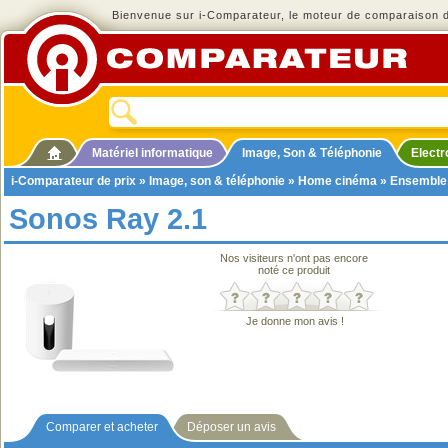
Bienvenue sur i-Comparateur, le moteur de comparaison de
Matériel informatique
Image, Son & Téléphonie
Elect
i-Comparateur de prix
»
Image, son & téléphonie
»
Home cinéma
»
Ensemble
Sonos Ray 2.1
Nos visiteurs n'ont pas encore
noté ce produit
Je donne mon avis !
Comparer et acheter
Déposer un avis