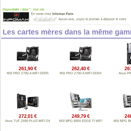
Disponibilité / délai * : Voir site
En vente chez
Infomax Paris
Aucun avis, soyez le premier à déposer le votre
Les cartes mères dans la même gam
261,90 €
262,40 €
26
MSI PRO Z790-A WIFI DDR5
MSI PRO Z790-A WIFI DDR4
Asus PR
272,01 €
249,79 €
24
Asus TUF Z690-PLUS WIFI D4
MSI MPG B850 EDGE TI WIFI
MSI MPG B6