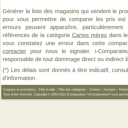
Générer la liste des magasins qui vendent le pro
pour vous permettre de comparer les prix est
erreurs peuvent apparaître, particulièremen
références de la catégorie
Cartes mères
dans les
vous constatez une erreur dans cette compar
contacter
pour nous le signaler. i-Comparate
responsable de tout dommage direct ou indirect lié 
(*) Les délais sont donnés à titre indicatif, cons
d'information.
Coupons et promotions
::
FAQ et aide
::
Plan des catégories
::
Contact
::
A propos
::
Parten
Tous droits réservés. Copyright © 2003-2021 iComparateur / eComparateur® vous perme