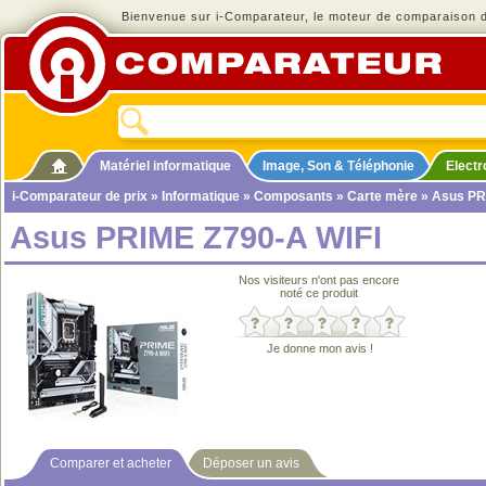
Bienvenue sur i-Comparateur, le moteur de comparaison de
Matériel informatique
Image, Son & Téléphonie
Elect
i-Comparateur de prix
»
Informatique
»
Composants
»
Carte mère
» Asus PR
Asus PRIME Z790-A WIFI
Nos visiteurs n'ont pas encore
noté ce produit
Je donne mon avis !
Comparer et acheter
Déposer un avis