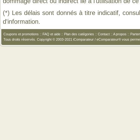
dommage direct ou indirect lié à l'utilisation de ce
(*) Les délais sont donnés à titre indicatif, cons
d'information.
Coupons et promotions
::
FAQ et aide
::
Plan des catégories
::
Contact
::
A propos
::
Parten
Tous droits réservés. Copyright © 2003-2021 iComparateur / eComparateur® vous perme