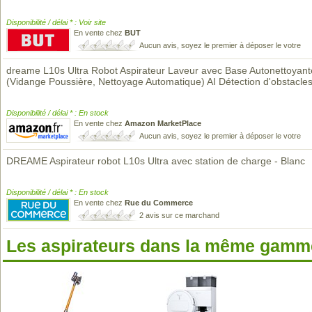
Disponibilité / délai * : Voir site
En vente chez
BUT
Aucun avis, soyez le premier à déposer le votre
dreame L10s Ultra Robot Aspirateur Laveur avec Base Autonettoyant
(Vidange Poussière, Nettoyage Automatique) AI Détection d'obstacle
Disponibilité / délai * : En stock
En vente chez
Amazon MarketPlace
Aucun avis, soyez le premier à déposer le votre
DREAME Aspirateur robot L10s Ultra avec station de charge - Blanc
Disponibilité / délai * : En stock
En vente chez
Rue du Commerce
2 avis sur ce marchand
Les aspirateurs dans la même gamme