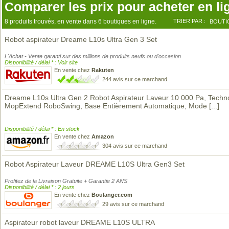
Comparer les prix pour acheter en li
8 produits trouvés, en vente dans 6 boutiques en ligne.
TRIER PAR :
BOUTI
Robot aspirateur Dreame L10s Ultra Gen 3 Set
L'Achat - Vente garanti sur des millions de produits neufs ou d'occasion
Disponibilité / délai * : Voir site
En vente chez
Rakuten
244 avis sur ce marchand
Dreame L10s Ultra Gen 2 Robot Aspirateur Laveur 10 000 Pa, Techn
MopExtend RoboSwing, Base Entièrement Automatique, Mode
[...]
Disponibilité / délai * : En stock
En vente chez
Amazon
304 avis sur ce marchand
Robot Aspirateur Laveur DREAME L10S Ultra Gen3 Set
Profitez de la Livraison Gratuite + Garantie 2 ANS
Disponibilité / délai * : 2 jours
En vente chez
Boulanger.com
29 avis sur ce marchand
Aspirateur robot laveur DREAME L10S ULTRA