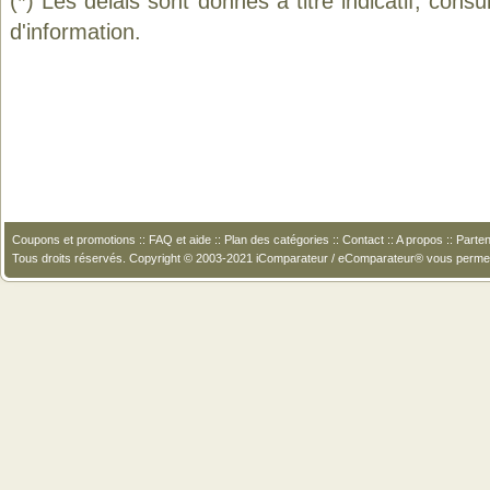
(*) Les délais sont donnés à titre indicatif, cons
d'information.
Coupons et promotions
::
FAQ et aide
::
Plan des catégories
::
Contact
::
A propos
::
Parten
Tous droits réservés. Copyright © 2003-2021 iComparateur / eComparateur® vous perme