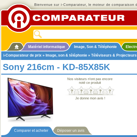
Bienvenue sur i-Comparateur, le moteur de comparaison de
Matériel informatique
Image, Son & Téléphonie
Elect
i-Comparateur de prix
»
Image, son & téléphonie
»
Téléviseurs & Projecteurs
Sony 216cm - KD-85X85K
Nos visiteurs n'ont pas encore
noté ce produit
Je donne mon avis !
Comparer et acheter
Déposer un avis