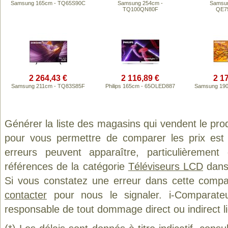
Samsung 165cm - TQ65S90C
Samsung 254cm -
Samsun
TQ100QN80F
QE7
2 264,43 €
2 116,89 €
2 1
Samsung 211cm - TQ83S85F
Philips 165cm - 65OLED887
Samsung 19
Générer la liste des magasins qui vendent le pro
pour vous permettre de comparer les prix est
erreurs peuvent apparaître, particulièremen
références de la catégorie
Téléviseurs LCD
dans 
Si vous constatez une erreur dans cette compa
contacter
pour nous le signaler. i-Comparate
responsable de tout dommage direct ou indirect lié 