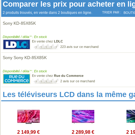
Comparer les prix pour acheter en li
2 produits trouvés, en vente dans 2 boutiques en ligne.
TRIER PAR :
BOUTI
Sony KD-85X85K
Disponibilité / délai * : En stock
En vente chez
LDLC
223 avis sur ce marchand
Sony Sony KD-85X85K
Disponibilité / délai * : En stock
En vente chez
Rue du Commerce
2 avis sur ce marchand
Les téléviseurs LCD dans la même 
2 149,99 €
2 289,98 €
2 1