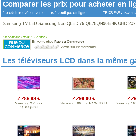
Comparer les prix pour acheter en li
1 produit trouvé, en vente dans 1 boutique en ligne.
TRIER PAR :
BOUTI
Samsung TV LED Samsung Neo QLED 75 QE75QN90B 4K UHD 202
Disponibilité / délai * : En stock
En vente chez
Rue du Commerce
2 avis sur ce marchand
Les téléviseurs LCD dans la même 
2 289,98 €
2 299,00 €
2 2
Samsung 254cm -
Samsung 190cm - TQ75LS03D
Samsung 19
TQ100QN80F