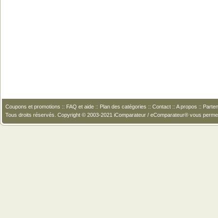
Coupons et promotions
::
FAQ et aide
::
Plan des catégories
::
Contact
::
A propos
::
Parten
Tous droits réservés. Copyright © 2003-2021 iComparateur / eComparateur® vous perme