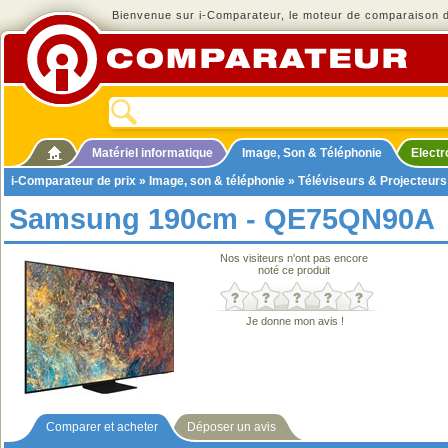
Bienvenue sur i-Comparateur, le moteur de comparaison de
Matériel informatique
Image, Son & Téléphonie
Elect
i-Comparateur de prix
»
Image, son & téléphonie
»
Téléviseurs & Projecteurs
Samsung 190cm - QE75QN90A
Nos visiteurs n'ont pas encore
noté ce produit
Je donne mon avis !
Comparer et acheter
Déposer un avis