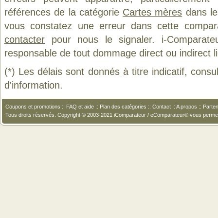
références de la catégorie
Cartes mères
dans les
vous constatez une erreur dans cette compar
contacter
pour nous le signaler. i-Comparate
responsable de tout dommage direct ou indirect lié 
(*) Les délais sont donnés à titre indicatif, cons
d'information.
Coupons et promotions
::
FAQ et aide
::
Plan des catégories
::
Contact
::
A propos
::
Parten
Tous droits réservés. Copyright © 2003-2021 iComparateur / eComparateur® vous perme