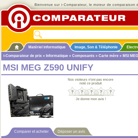
Bienvenue sur i-Comparateur, le moteur de comparaison de
Matériel informatique
Image, Son & Téléphonie
Elect
i-Comparateur de prix
»
Informatique
»
Composants
»
Carte mère
» MSI MEG
MSI MEG Z590 UNIFY
Nos visiteurs n'ont pas encore
noté ce produit
Je donne mon avis !
Comparer et acheter
Déposer un avis