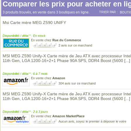
Comparer les prix pour acheter en li
3 produits trouvés, en vente dans 3 boutiques en ligne.
TRIER PAR :
BOUTI
Msi Carte mère MEG Z590 UNIFY
Disponibilité / délai * : En stock
En vente chez
Rue du Commerce
2 avis sur ce marchand
MSI MEG Z590 Unify-X Carte mère de Jeu ATX avec processeur Inte
11th Gen, LGA 1200-16+2+1 Phase 90A SPS, DDR4 Boost (5600
[...]
Disponibilité / délai * : 6 à 7 mois
En vente chez
Amazon
304 avis sur ce marchand
MSI MEG Z590 Unify-X Carte mère de Jeu ATX avec processeur Inte
11th Gen, LGA 1200-16+2+1 Phase 90A SPS, DDR4 Boost (5600
[...]
Disponibilité / délai * : 2 à 3 jours
En vente chez
Amazon MarketPlace
Aucun avis, soyez le premier à déposer le votre