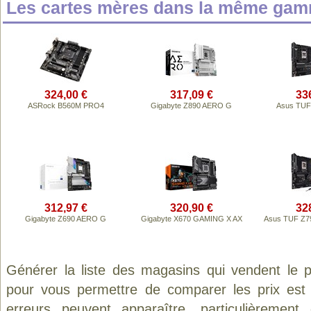
Les cartes mères dans la même gam
324,00 €
317,09 €
33
ASRock B560M PRO4
Gigabyte Z890 AERO G
Asus TUF
312,97 €
320,90 €
32
Gigabyte Z690 AERO G
Gigabyte X670 GAMING X AX
Asus TUF Z7
Générer la liste des magasins qui vendent le 
pour vous permettre de comparer les prix est
erreurs peuvent apparaître, particulièremen