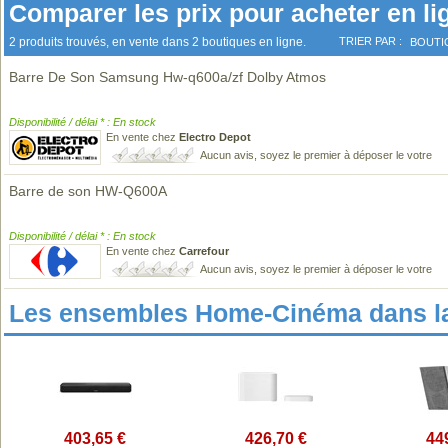
Comparer les prix pour acheter en li
2 produits trouvés, en vente dans 2 boutiques en ligne.
TRIER PAR :
BOUTI
Barre De Son Samsung Hw-q600a/zf Dolby Atmos
Disponibilité / délai * : En stock
En vente chez
Electro Depot
Aucun avis, soyez le premier à déposer le votre
Barre de son HW-Q600A
Disponibilité / délai * : En stock
En vente chez
Carrefour
Aucun avis, soyez le premier à déposer le votre
Les ensembles Home-Cinéma dans l
403,65 €
426,70 €
44