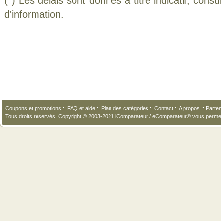
(*) Les délais sont donnés à titre indicatif, cons
d'information.
Coupons et promotions
::
FAQ et aide
::
Plan des catégories
::
Contact
::
A propos
::
Parten
Tous droits réservés. Copyright © 2003-2021 iComparateur / eComparateur® vous perme