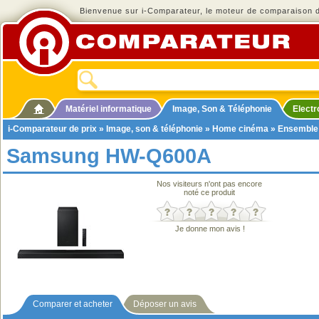
Bienvenue sur i-Comparateur, le moteur de comparaison de
Matériel informatique
Image, Son & Téléphonie
Elect
i-Comparateur de prix
»
Image, son & téléphonie
»
Home cinéma
»
Ensemble
Samsung HW-Q600A
Nos visiteurs n'ont pas encore
noté ce produit
Je donne mon avis !
Comparer et acheter
Déposer un avis