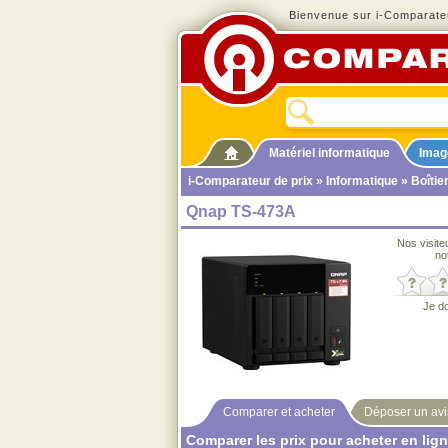
Bienvenue sur i-Comparateu
Matériel informatique
Imag
i-Comparateur de prix
»
Informatique
»
Boîtie
Qnap TS-473A
Nos visite
no
Je d
Comparer et acheter
Déposer un avi
Comparer les prix pour acheter en lig