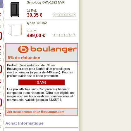
Synology DVA-1622 NVR
11 Ref.
€
30,35 €
€
Qnap TS-462
€
15 Ref.
499,00 €
€
€
5% de réduction
€
Profitez d'une réduction de 5% sur
Boulanger.com pour l'achat d'un produit gros
électroménager (à partir de 449 euro). Pour en
profiter, saisissez le code promotion :
€
GAM5
€
Les prix affichés sur i-Comparateur tiennent
compte de cette réduction. Offre non éligible en
€
magasin et sur les opérations commerciales et
nouveautés, valable jusqu'au 31/05/24.
Voir cette promo chez Boulanger.com
€
€
Achat Informatique
€