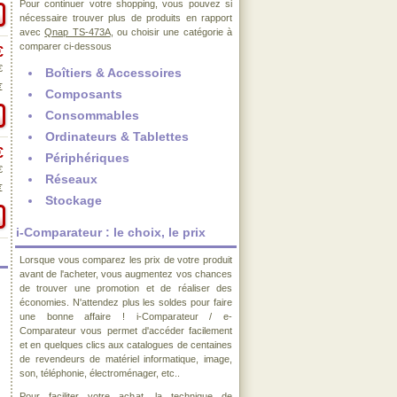
Pour continuer votre shopping, vous pouvez si
nécessaire trouver plus de produits en rapport
avec
Qnap TS-473A
, ou choisir une catégorie à
comparer ci-dessous
€
€
Boîtiers & Accessoires
€
Composants
Consommables
Ordinateurs & Tablettes
€
Périphériques
€
Réseaux
€
Stockage
i-Comparateur : le choix, le prix
Lorsque vous comparez les prix de votre produit
avant de l'acheter, vous augmentez vos chances
de trouver une promotion et de réaliser des
économies. N'attendez plus les soldes pour faire
une bonne affaire ! i-Comparateur / e-
Comparateur vous permet d'accéder facilement
et en quelques clics aux catalogues de centaines
de revendeurs de matériel informatique, image,
son, téléphonie, électroménager, etc..
Pour faciliter votre achat, la technique de