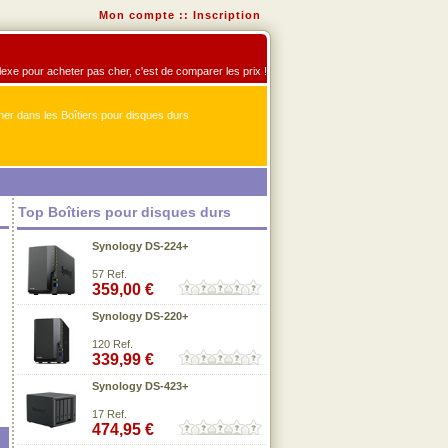
Mon compte
::
Inscription
éflexe pour acheter pas cher, c'est de comparer les prix !
er dans les Boîtiers pour disques durs
Top Boîtiers pour disques durs
Synology DS-224+
57 Ref.
359,00 €
Synology DS-220+
120 Ref.
339,99 €
Synology DS-423+
17 Ref.
474,95 €