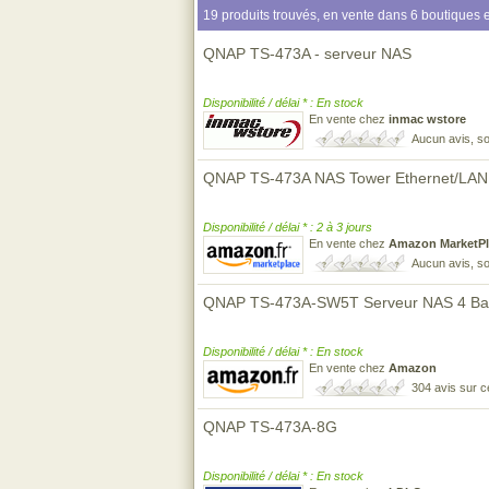
19 produits trouvés, en vente dans 6 boutiques e
QNAP TS-473A - serveur NAS
Disponibilité / délai * : En stock
En vente chez
inmac wstore
Aucun avis, so
QNAP TS-473A NAS Tower Ethernet/LAN
Disponibilité / délai * : 2 à 3 jours
En vente chez
Amazon MarketPl
Aucun avis, so
QNAP TS-473A-SW5T Serveur NAS 4 Ba
Disponibilité / délai * : En stock
En vente chez
Amazon
304 avis sur 
QNAP TS-473A-8G
Disponibilité / délai * : En stock