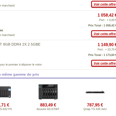
Voir cette offre
ce marchand
1 058,42 
Port : + 0,00 
Prix Total : 1 058,42 
Net
Voir cette offre
ce marchand
8T 8GB DDR4 2X 2.5GBE
1 149,90 
Port : + 23,70 
Prix Total : 1 173,60 
Voir cette offre
yez le premier à déposer le votre
la même gamme de prix
,71 €
883,49 €
787,95 €
S-832 PX
Asustor AS-6706T
Qnap TS-435 XeU