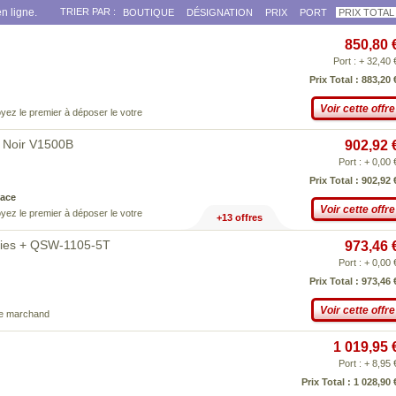
n ligne.
TRIER PAR :
BOUTIQUE
DÉSIGNATION
PRIX
PORT
PRIX TOTAL
850,80 
Port : + 32,40 
Prix Total : 883,20 
Voir cette offre
yez le premier à déposer le votre
 Noir V1500B
902,92 
Port : + 0,00 
Prix Total : 902,92 
ace
Voir cette offre
yez le premier à déposer le votre
+13 offres
ies + QSW-1105-5T
973,46 
Port : + 0,00 
Prix Total : 973,46 
Voir cette offre
ce marchand
1 019,95 
Port : + 8,95 
Prix Total : 1 028,90 