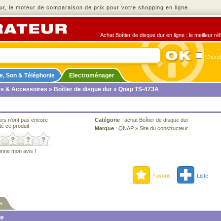
r, le moteur de comparaison de prix pour votre shopping en ligne.
Achat Boîtier de disque dur en ligne : le meilleur r
Cherch
e, Son & Téléphonie
Electroménager
rs & Accessoires
»
Boîtier de disque dur
» Qnap TS-473A
urs n'ont pas encore
Catégorie
:
achat Boîtier de disque dur
té ce produit
Marque
:
QNAP
»
Site du constructeur
onne mon avis !
Favoris
Liste
s
ne