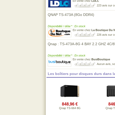
En vente chez
LDLC
223 avis sur 
QNAP TS-473A (8Go DDR4)
Disponibilité / délai * : En stock
En vente chez
La Boutique Du 
226 avis sur 
Qnap : TS-473A-8G 4 BAY 2.2 GHZ 4C/
Disponibilité / délai * : En stock
En vente chez
BusiBoutique
Aucun avis, so
Les boîtiers pour disques durs dans 
848,96 €
846
Qnap TS-664 8G
Qnap T