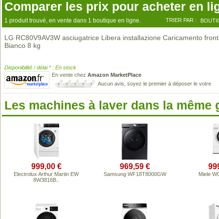
Comparer les prix pour acheter en li
1 produit trouvé, en vente dans 1 boutique en ligne.
TRIER PAR :
BOUTI
LG RC80V9AV3W asciugatrice Libera installazione Caricamento front
Bianco 8 kg
Disponibilité / délai * : En stock
En vente chez
Amazon MarketPlace
Aucun avis, soyez le premier à déposer le votre
Les machines à laver dans la même
999,00 €
969,59 €
99
Electrolux Arthur Martin EW
Samsung WF18T8000GW
Miele W
8W3816B..