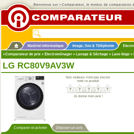
Bienvenue sur i-Comparateur, le moteur de comparaison de
Matériel informatique
Image, Son & Téléphonie
Elect
i-Comparateur de prix
»
Electroménager
»
Lavage & Séchage
»
Lave-linge
»
LG RC80V9AV3W
Nos visiteurs n'ont pas encore
noté ce produit
Je donne mon avis !
Comparer et acheter
Déposer un avis