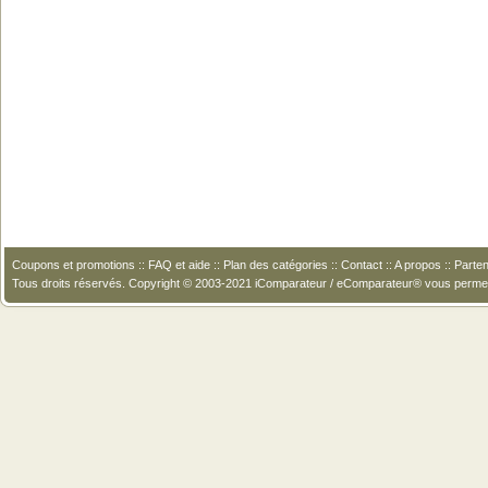
Coupons et promotions
::
FAQ et aide
::
Plan des catégories
::
Contact
::
A propos
::
Parten
Tous droits réservés. Copyright © 2003-2021 iComparateur / eComparateur® vous perme