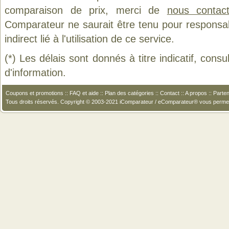
comparaison de prix, merci de
nous contact
Comparateur ne saurait être tenu pour responsa
indirect lié à l'utilisation de ce service.
(*) Les délais sont donnés à titre indicatif, cons
d'information.
Coupons et promotions
::
FAQ et aide
::
Plan des catégories
::
Contact
::
A propos
::
Parten
Tous droits réservés. Copyright © 2003-2021 iComparateur / eComparateur® vous perme