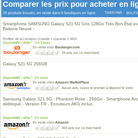
Comparer les prix pour acheter en li
26 produits trouvés, en vente dans 6 boutiques en ligne.
TRIER PAR :
BOUTI
Smartphone SAMSUNG Galaxy S21 5G Gris 128Go Très Bon État av
Batterie Neuve -
Profitez de la Livraison Gratuite + Garantie 2 ANS
Disponibilité / délai * : 3 à 5 jours
En vente chez
Boulanger.com
29 avis sur ce marchand
Galaxy S21 5G 256GB
Disponibilité / délai * : En stock
En vente chez
Amazon MarketPlace
Aucun avis, soyez le premier à déposer le votre
Samsung Galaxy S21 5G - Phantom Rose - 256Go - Smartphone And
débloqué - Version FR - Ecouteurs AKG inclus
Disponibilité / délai * : En stock
En vente chez
Amazon
304 avis sur ce marchand