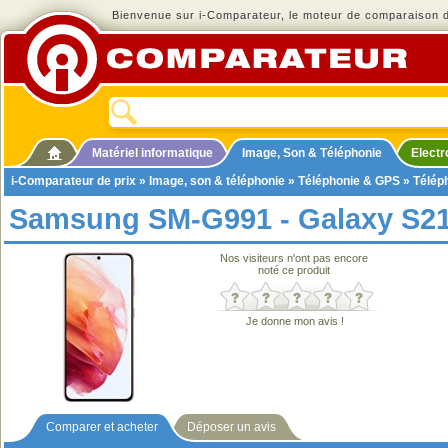
Bienvenue sur i-Comparateur, le moteur de comparaison de
Matériel informatique
Image, Son & Téléphonie
Elect
i-Comparateur de prix
»
Image, son & téléphonie
»
Téléphonie & GPS
»
Télép
Samsung SM-G991 - Galaxy S2
Nos visiteurs n'ont pas encore
noté ce produit
Je donne mon avis !
Comparer et acheter
Déposer un avis