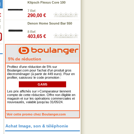
Klipsch Flexus Core 100
7 Ref.
€
290,00 €
€
Denon Home Sound Bar 550
€
8 Ref.
403,65 €
5% de réduction
Profitez d'une réduction de 5% sur
Boulanger.com pour l'achat d'un produit gros
électroménager (à partir de 449 euro). Pour en
profiter, saisissez le code promotion :
GAM5
Les prix affichés sur i-Comparateur tiennent
compte de cette réduction. Offre non éligible en
magasin et sur les opérations commerciales et
nouveautés, valable jusqu'au 31/05/24.
Voir cette promo chez Boulanger.com
Achat Image, son & téléphonie