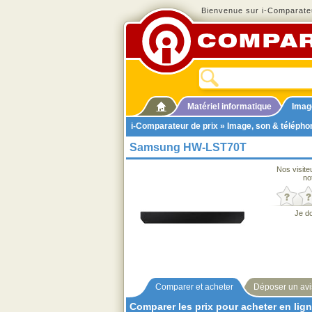
Bienvenue sur i-Comparateu
Matériel informatique
Imag
i-Comparateur de prix
»
Image, son & télépho
Samsung HW-LST70T
Nos visite
no
Je d
Comparer et acheter
Déposer un avi
Comparer les prix pour acheter en lig