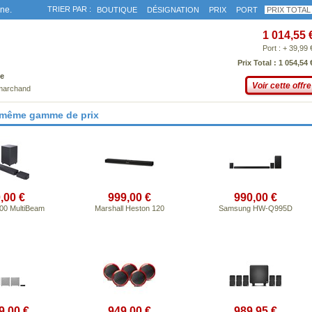
gne.
TRIER PAR :
BOUTIQUE
DÉSIGNATION
PRIX
PORT
PRIX TOTAL
1 014,55 
Port : + 39,99 
Prix Total : 1 054,54 
e
Voir cette offre
 marchand
 même gamme de prix
,00 €
999,00 €
990,00 €
00 MultiBeam
Marshall Heston 120
Samsung HW‑Q995D
9,00 €
949,00 €
989,95 €