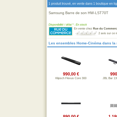
1 produit trouvé, en vente dans 1 boutique en li
Samsung Barre de son HW-LST70T
Disponibilité / délai * : En stock
En vente chez
Rue du Commerc
2 avis sur ce
Les ensembles Home-Cinéma dans la
990,00 €
990
Klipsch Flexus Core 300
JBL Bar 13
890,00 €
1 19