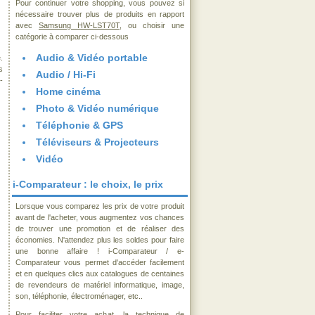
Pour continuer votre shopping, vous pouvez si
nécessaire trouver plus de produits en rapport
avec
Samsung HW-LST70T
, ou choisir une
catégorie à comparer ci-dessous
Audio & Vidéo portable
.
s
Audio / Hi-Fi
-
Home cinéma
Photo & Vidéo numérique
Téléphonie & GPS
Téléviseurs & Projecteurs
Vidéo
i-Comparateur : le choix, le prix
Lorsque vous comparez les prix de votre produit
avant de l'acheter, vous augmentez vos chances
de trouver une promotion et de réaliser des
économies. N'attendez plus les soldes pour faire
une bonne affaire ! i-Comparateur / e-
Comparateur vous permet d'accéder facilement
et en quelques clics aux catalogues de centaines
de revendeurs de matériel informatique, image,
son, téléphonie, électroménager, etc..
Pour faciliter votre achat, la technique de