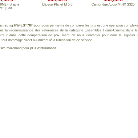
9M2 - Bravia
Elipson Planet M 5.0
Cambridge Audio MINX S325
re Quad
amsung HW-LST70T
pour vous permettre de comparer les prix est une opération complexe
dans la reconnaissance des références de la catégorie
Ensembles Home-Cinéma
dans le
 erreur dans cette comparaison de prix, merci de
nous contacter
pour nous le signaler. i
ut dommage direct ou indirect lié à l'utilisation de ce service.
le site marchand pour plus d'information.