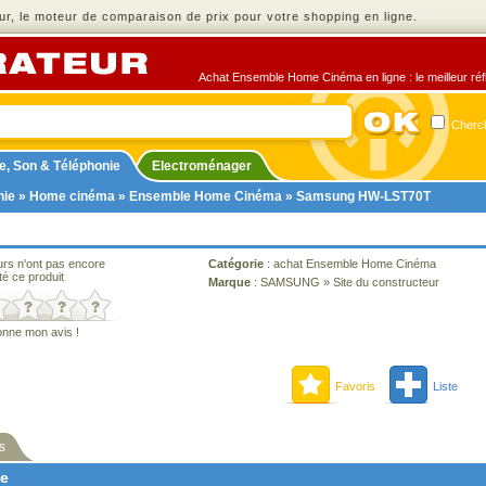
r, le moteur de comparaison de prix pour votre shopping en ligne.
Achat Ensemble Home Cinéma en ligne : le meilleur réfl
Cherch
e, Son & Téléphonie
Electroménager
nie
»
Home cinéma
»
Ensemble Home Cinéma
» Samsung HW-LST70T
urs n'ont pas encore
Catégorie
:
achat Ensemble Home Cinéma
té ce produit
Marque
:
SAMSUNG
»
Site du constructeur
onne mon avis !
Favoris
Liste
s
ne