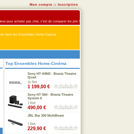
Mon compte
::
Inscription
exe pour acheter pas cher, c'est de comparer les prix !
er dans les Ensembles Home-Cinéma
Top Ensembles Home-Cinéma
Sony HT-A9M2 - Bravia Theatre
Quad
11 Ref.
1 199,00 €
Sony HT-S60 - Bravia Theatre
System 6
7 Ref.
490,00 €
JBL Bar 300 MultiBeam
7 Ref.
229,90 €