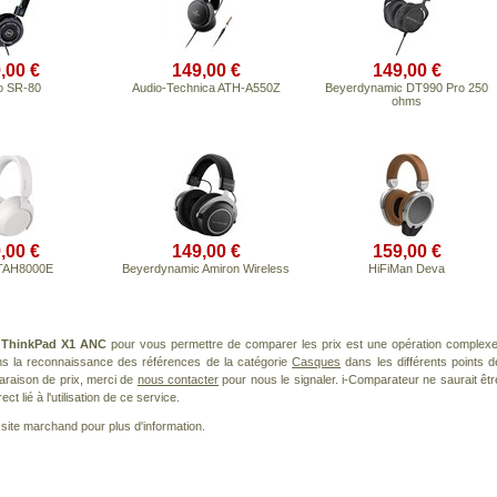
,00 €
149,00 €
149,00 €
o SR-80
Audio-Technica ATH-A550Z
Beyerdynamic DT990 Pro 250
ohms
,00 €
149,00 €
159,00 €
 TAH8000E
Beyerdynamic Amiron Wireless
HiFiMan Deva
t
ThinkPad X1 ANC
pour vous permettre de comparer les prix est une opération complexe
ans la reconnaissance des références de la catégorie
Casques
dans les différents points d
araison de prix, merci de
nous contacter
pour nous le signaler. i-Comparateur ne saurait êtr
 lié à l'utilisation de ce service.
le site marchand pour plus d'information.