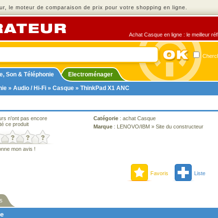
r, le moteur de comparaison de prix pour votre shopping en ligne.
Achat Casque en ligne : le meilleur ré
Cherch
e, Son & Téléphonie
Electroménager
nie
»
Audio / Hi-Fi
»
Casque
» ThinkPad X1 ANC
urs n'ont pas encore
Catégorie
:
achat Casque
té ce produit
Marque
:
LENOVO/IBM
»
Site du constructeur
onne mon avis !
Favoris
Liste
s
ne