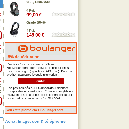
Sony MDR-7506
4 Ref.
€
99,00 €
€
Grado SR-80
€
4 Ref.
149,00 €
€
€
5% de réduction
€
Profitez d'une réduction de 5% sur
Boulanger.com pour l'achat d'un produit gros
électroménager (à partir de 449 euro). Pour en
profiter, saisissez le code promotion :
€
GAM5
€
Les prix affichés sur i-Comparateur tiennent
compte de cette réduction. Offre non éligible en
€
magasin et sur les opérations commerciales et
nouveautés, valable jusqu'au 31/05/24.
Voir cette promo chez Boulanger.com
Achat Image, son & téléphonie