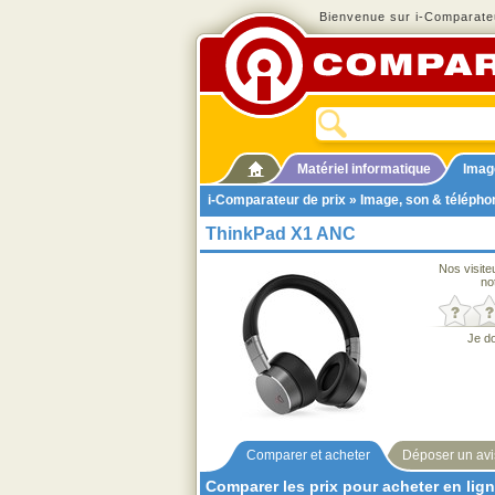
Bienvenue sur i-Comparateu
Matériel informatique
Imag
i-Comparateur de prix
»
Image, son & télépho
ThinkPad X1 ANC
Nos visite
no
Je d
Comparer et acheter
Déposer un avi
Comparer les prix pour acheter en lig