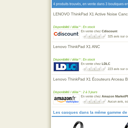
4 produits trouvés, en vente dans 3 boutiques en
LENOVO ThinkPad X1 Active Noise Cance
Disponibilité / délai * : En stock
En vente chez
Cdiscount
325 avis sur 
Lenovo ThinkPad X1 ANC
Disponibilité / délai * : En stock
En vente chez
LDLC
223 avis sur 
Lenovo ThinkPad X1 Écouteurs Arceau Blu
Disponibilité / délai * : 2 à 3 jours
En vente chez
Amazon MarketPl
Aucun avis, so
Les casques dans la même gamme de 