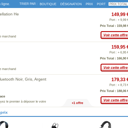
 ligne.
TRIER PAR :
BOUTIQUE
DÉSIGNATION
PRIX
PORT
PRIX TOTAL
llation He
149,99 
Port : + 9,99 
Prix Total : 159,98 
Voir cette offre
ce marchand
159,95 
Port : + 6,95 
Prix Total : 166,90 
Voir cette offre
ce marchand
etooth Noir, Gris, Argent
179,33 
Port : + 8,73 
Prix Total : 188,06 
ace
Voir cette offre
yez le premier à déposer le votre
+1 offre
prix