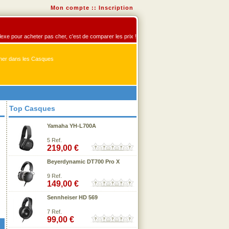
Mon compte
::
Inscription
flexe pour acheter pas cher, c'est de comparer les prix !
er dans les Casques
Top Casques
Yamaha YH-L700A
5 Ref.
219,00 €
Beyerdynamic DT700 Pro X
9 Ref.
149,00 €
Sennheiser HD 569
7 Ref.
99,00 €