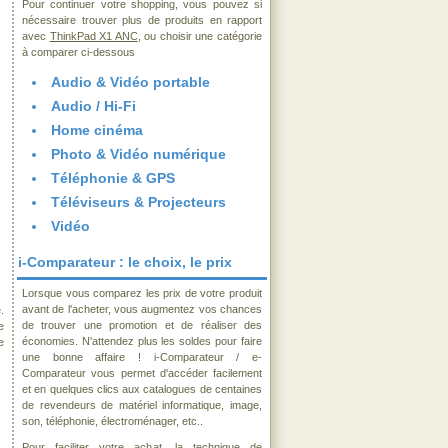
Pour continuer votre shopping, vous pouvez si
nécessaire trouver plus de produits en rapport
avec
ThinkPad X1 ANC
, ou choisir une catégorie
à comparer ci-dessous
Audio & Vidéo portable
Audio / Hi-Fi
Home cinéma
Photo & Vidéo numérique
Téléphonie & GPS
Téléviseurs & Projecteurs
Vidéo
i-Comparateur : le choix, le prix
Lorsque vous comparez les prix de votre produit
avant de l'acheter, vous augmentez vos chances
.
de trouver une promotion et de réaliser des
e
économies. N'attendez plus les soldes pour faire
e
une bonne affaire ! i-Comparateur / e-
Comparateur vous permet d'accéder facilement
et en quelques clics aux catalogues de centaines
de revendeurs de matériel informatique, image,
son, téléphonie, électroménager, etc..
Pour faciliter votre achat, la technique de