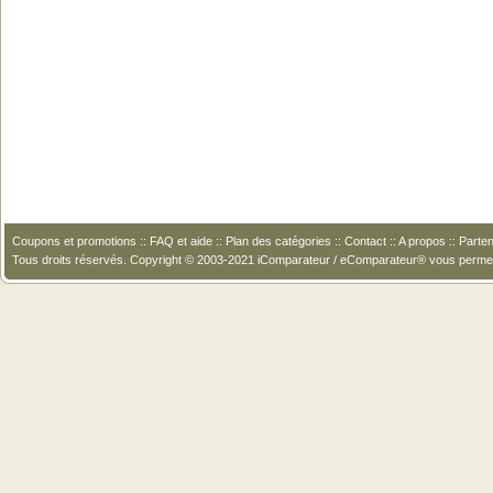
Coupons et promotions
::
FAQ et aide
::
Plan des catégories
::
Contact
::
A propos
::
Parten
Tous droits réservés. Copyright © 2003-2021 iComparateur / eComparateur® vous perme