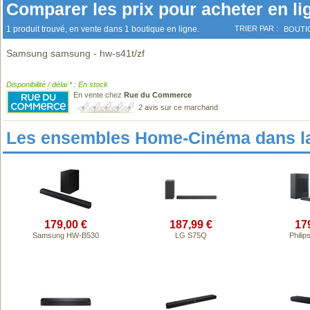
Comparer les prix pour acheter en li
1 produit trouvé, en vente dans 1 boutique en ligne.
TRIER PAR :
BOUTI
Samsung samsung - hw-s41t/zf
Disponibilité / délai * : En stock
En vente chez
Rue du Commerce
2 avis sur ce marchand
Les ensembles Home-Cinéma dans l
179,00 €
187,99 €
17
Samsung HW-B530
LG S75Q
Phili