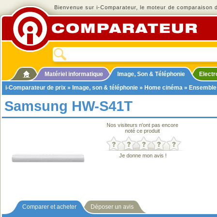
Bienvenue sur i-Comparateur, le moteur de comparaison de
Matériel informatique
Image, Son & Téléphonie
Elect
i-Comparateur de prix
»
Image, son & téléphonie
»
Home cinéma
»
Ensemble
Samsung HW-S41T
Nos visiteurs n'ont pas encore
noté ce produit
Je donne mon avis !
Comparer et acheter
Déposer un avis