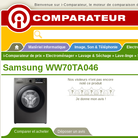
Bienvenue sur i-Comparateur, le moteur de comparaison de
Matériel informatique
Image, Son & Téléphonie
Elect
i-Comparateur de prix
»
Electroménager
»
Lavage & Séchage
»
Lave-linge
» 
Samsung WW70TA046
Nos visiteurs n'ont pas encore
noté ce produit
Je donne mon avis !
Comparer et acheter
Déposer un avis