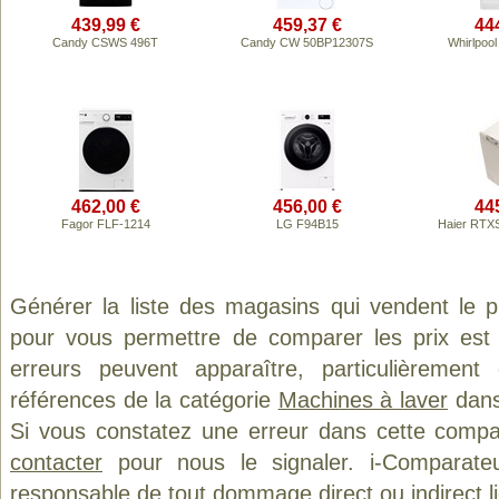
439,99 €
459,37 €
44
Candy CSWS 496T
Candy CW 50BP12307S
Whirlpoo
462,00 €
456,00 €
44
Fagor FLF-1214
LG F94B15
Haier RT
Générer la liste des magasins qui vendent le 
pour vous permettre de comparer les prix est
erreurs peuvent apparaître, particulièremen
références de la catégorie
Machines à laver
dans 
Si vous constatez une erreur dans cette compa
contacter
pour nous le signaler. i-Comparate
responsable de tout dommage direct ou indirect lié 