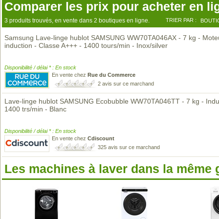
Comparer les prix pour acheter en li
3 produits trouvés, en vente dans 2 boutiques en ligne.
TRIER PAR :
BOUTI
Samsung Lave-linge hublot SAMSUNG WW70TA046AX - 7 kg - Mote
induction - Classe A+++ - 1400 tours/min - Inox/silver
Disponibilité / délai * : En stock
En vente chez
Rue du Commerce
2 avis sur ce marchand
Lave-linge hublot SAMSUNG Ecobubble WW70TA046TT - 7 kg - Induc
1400 trs/min - Blanc
Disponibilité / délai * : En stock
En vente chez
Cdiscount
325 avis sur ce marchand
Les machines à laver dans la même