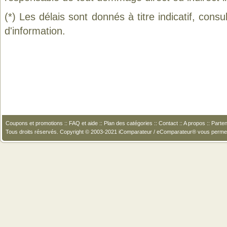
(*) Les délais sont donnés à titre indicatif, cons
d'information.
Coupons et promotions
::
FAQ et aide
::
Plan des catégories
::
Contact
::
A propos
::
Parten
Tous droits réservés. Copyright © 2003-2021 iComparateur / eComparateur® vous perme