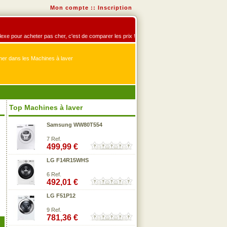
Mon compte
::
Inscription
éflexe pour acheter pas cher, c'est de comparer les prix !
er dans les Machines à laver
Top Machines à laver
Samsung WW80T554
7 Ref.
499,99 €
LG F14R15WHS
6 Ref.
492,01 €
LG F51P12
9 Ref.
781,36 €