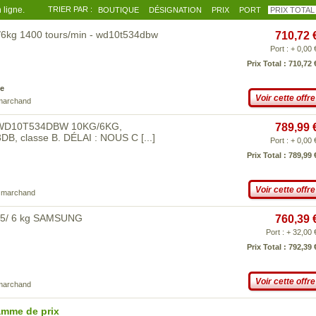
 ligne.
TRIER PAR :
BOUTIQUE
DÉSIGNATION
PRIX
PORT
PRIX TOTAL
/6kg 1400 tours/min - wd10t534dbw
710,72 
Port : + 0,00 
Prix Total : 710,72 
e
Voir cette offre
 marchand
ng WD10T534DBW 10KG/6KG,
789,99 
3DB, classe B. DÉLAI : NOUS C
[...]
Port : + 0,00 
Prix Total : 789,99 
Voir cette offre
e marchand
0,5/ 6 kg SAMSUNG
760,39 
Port : + 32,00 
Prix Total : 792,39 
Voir cette offre
 marchand
amme de prix