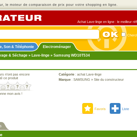
r, le moteur de comparaison de prix pour votre shopping en ligne.
Achat Lave-linge en ligne : le meilleur r
Cherch
e, Son & Téléphonie
Electroménager
vage & Séchage
»
Lave-linge
» Samsung WD10T534
urs n'ont pas encore
Catégorie
:
achat Lave-linge
té ce produit
Marque
:
SAMSUNG
»
Site du constructeur
onne mon avis !
Favoris
Liste
s
ne