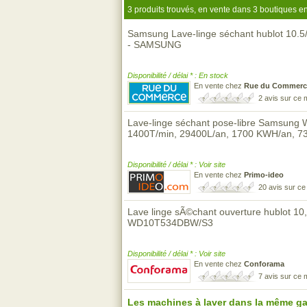
3 produits trouvés, en vente dans 3 boutiques en
Samsung Lave-linge séchant hublot 10.5
- SAMSUNG
Disponibilité / délai * : En stock
En vente chez
Rue du Commerc
2 avis sur ce
Lave-linge séchant pose-libre Samsu
1400T/min, 29400L/an, 1700 KWH/an, 7
Disponibilité / délai * : Voir site
En vente chez
Primo-ideo
20 avis sur c
Lave linge sÃ©chant ouverture hublot 1
WD10T534DBW/S3
Disponibilité / délai * : Voir site
En vente chez
Conforama
7 avis sur ce
Les machines à laver dans la même g