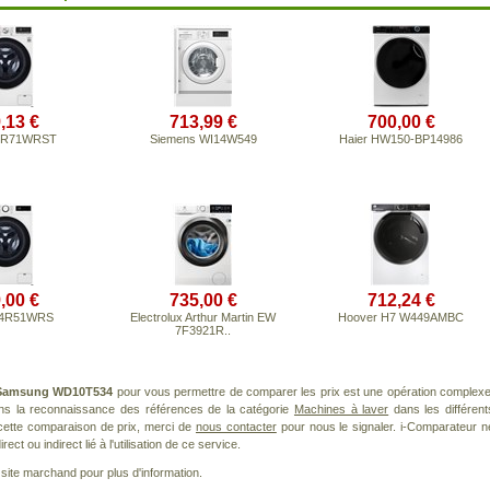
,13 €
713,99 €
700,00 €
4R71WRST
Siemens WI14W549
Haier HW150-BP14986
,00 €
735,00 €
712,24 €
64R51WRS
Electrolux Arthur Martin EW
Hoover H7 W449AMBC
7F3921R..
Samsung WD10T534
pour vous permettre de comparer les prix est une opération complexe
ans la reconnaissance des références de la catégorie
Machines à laver
dans les différent
cette comparaison de prix, merci de
nous contacter
pour nous le signaler. i-Comparateur n
t ou indirect lié à l'utilisation de ce service.
le site marchand pour plus d'information.