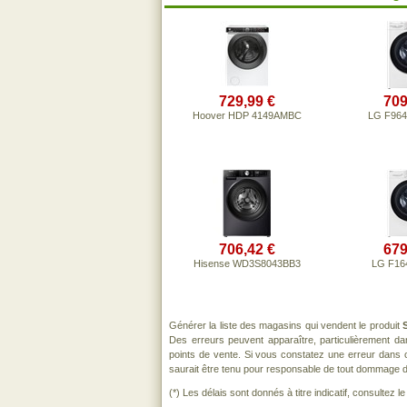
729,99 €
709
Hoover HDP 4149AMBC
LG F96
706,42 €
679
Hisense WD3S8043BB3
LG F1
Générer la liste des magasins qui vendent le produit
Des erreurs peuvent apparaître, particulièrement d
points de vente. Si vous constatez une erreur dans 
saurait être tenu pour responsable de tout dommage direc
(*) Les délais sont donnés à titre indicatif, consultez 