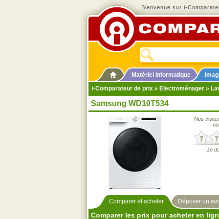
Bienvenue sur i-Comparateu
Matériel informatique
Imag
i-Comparateur de prix
»
Electroménager
»
La
Samsung WD10T534
Nos visite
no
Je d
Comparer et acheter
Déposer un avi
Comparer les prix pour acheter en lig