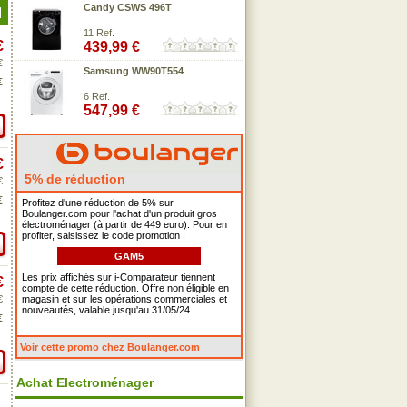
Candy CSWS 496T
11 Ref.
€
439,99 €
€
Samsung WW90T554
€
6 Ref.
547,99 €
€
5% de réduction
€
€
Profitez d'une réduction de 5% sur
Boulanger.com pour l'achat d'un produit gros
électroménager (à partir de 449 euro). Pour en
profiter, saisissez le code promotion :
GAM5
Les prix affichés sur i-Comparateur tiennent
€
compte de cette réduction. Offre non éligible en
€
magasin et sur les opérations commerciales et
nouveautés, valable jusqu'au 31/05/24.
€
Voir cette promo chez Boulanger.com
Achat Electroménager