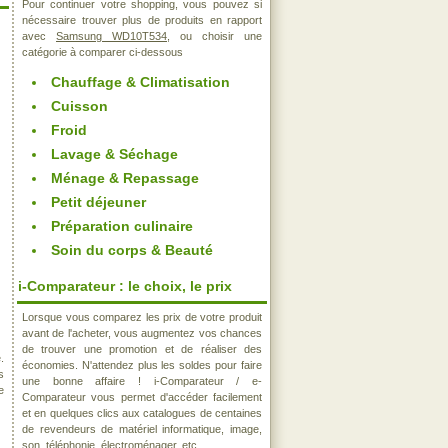
Pour continuer votre shopping, vous pouvez si
nécessaire trouver plus de produits en rapport
avec
Samsung WD10T534
, ou choisir une
catégorie à comparer ci-dessous
Chauffage & Climatisation
Cuisson
Froid
Lavage & Séchage
Ménage & Repassage
Petit déjeuner
Préparation culinaire
Soin du corps & Beauté
i-Comparateur : le choix, le prix
Lorsque vous comparez les prix de votre produit
avant de l'acheter, vous augmentez vos chances
de trouver une promotion et de réaliser des
.
économies. N'attendez plus les soldes pour faire
s
une bonne affaire ! i-Comparateur / e-
e
Comparateur vous permet d'accéder facilement
et en quelques clics aux catalogues de centaines
de revendeurs de matériel informatique, image,
son, téléphonie, électroménager, etc..