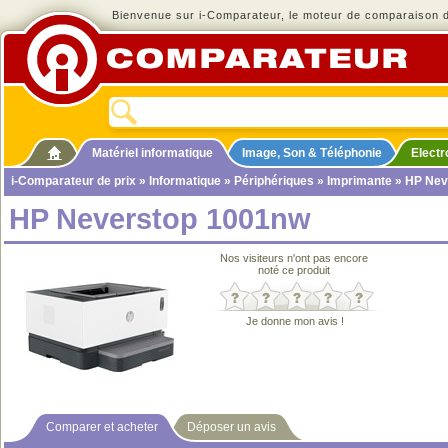
Bienvenue sur i-Comparateur, le moteur de comparaison de
Matériel informatique
Image, Son & Téléphonie
Elect
i-Comparateur de prix
»
Informatique
»
Périphériques
»
Imprimante
» HP Nev
HP Neverstop 1001nw
Nos visiteurs n'ont pas encore
noté ce produit
Je donne mon avis !
Comparer et acheter
Déposer un avis