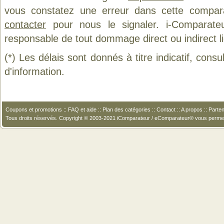
vous constatez une erreur dans cette compar
contacter
pour nous le signaler. i-Comparate
responsable de tout dommage direct ou indirect lié 
(*) Les délais sont donnés à titre indicatif, cons
d'information.
Coupons et promotions
::
FAQ et aide
::
Plan des catégories
::
Contact
::
A propos
::
Parten
Tous droits réservés. Copyright © 2003-2021 iComparateur / eComparateur® vous perme