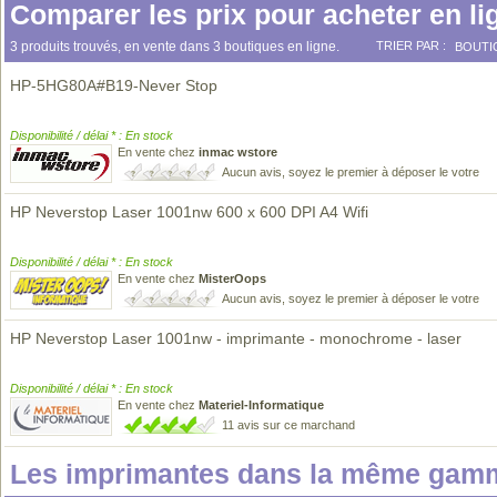
Comparer les prix pour acheter en li
3 produits trouvés, en vente dans 3 boutiques en ligne.
TRIER PAR :
BOUTI
HP-5HG80A#B19-Never Stop
Disponibilité / délai * : En stock
En vente chez
inmac wstore
Aucun avis, soyez le premier à déposer le votre
HP Neverstop Laser 1001nw 600 x 600 DPI A4 Wifi
Disponibilité / délai * : En stock
En vente chez
MisterOops
Aucun avis, soyez le premier à déposer le votre
HP Neverstop Laser 1001nw - imprimante - monochrome - laser
Disponibilité / délai * : En stock
En vente chez
Materiel-Informatique
11 avis sur ce marchand
Les imprimantes dans la même gamm