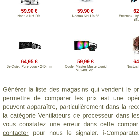
59,90 €
59,90 €
62
Noctua NH-D9L
Noctua NH-L9x65
Enermax Liq
(E
64,95 €
59,99 €
64
Be Quiet! Pure Loop - 240 mm
Cooler Master MasterLiquid
Noctua 
ML240L V2 ..
Générer la liste des magasins qui vendent le p
permettre de comparer les prix est une opér
peuvent apparaître, particulièrement dans la re
la catégorie
Ventilateurs de processeur
dans les 
vous constatez une erreur dans cette compar
contacter
pour nous le signaler. i-Comparate