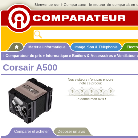
Bienvenue sur i-Comparateur, le moteur de comparaison de
Matériel informatique
Image, Son & Téléphonie
Elect
i-Comparateur de prix
»
Informatique
»
Boîtiers & Accessoires
»
Ventilateur
Corsair A500
Nos visiteurs n'ont pas encore
noté ce produit
Je donne mon avis !
Comparer et acheter
Déposer un avis