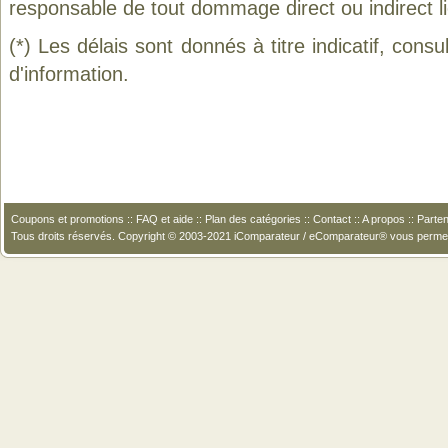
responsable de tout dommage direct ou indirect lié 
(*) Les délais sont donnés à titre indicatif, cons
d'information.
Coupons et promotions
::
FAQ et aide
::
Plan des catégories
::
Contact
::
A propos
::
Parten
Tous droits réservés. Copyright © 2003-2021 iComparateur / eComparateur® vous perme