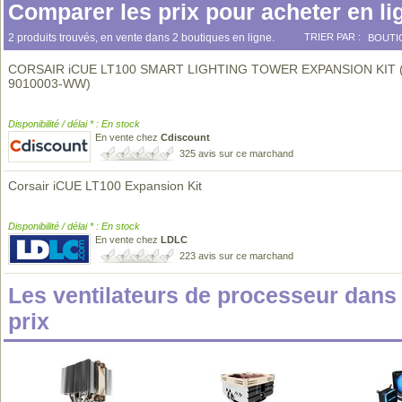
Comparer les prix pour acheter en li
2 produits trouvés, en vente dans 2 boutiques en ligne.
TRIER PAR :
BOUTI
CORSAIR iCUE LT100 SMART LIGHTING TOWER EXPANSION KIT 
9010003-WW)
Disponibilité / délai * : En stock
En vente chez
Cdiscount
325 avis sur ce marchand
Corsair iCUE LT100 Expansion Kit
Disponibilité / délai * : En stock
En vente chez
LDLC
223 avis sur ce marchand
Les ventilateurs de processeur dan
prix