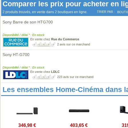
Comparer les prix pour acheter en li
2 produits trouvés, en vente dans 2 boutiques en ligne.
TRIER PAR :
BOUTI
Sony Barre de son HTG700
Disponibilité / délai * : En stock
En vente chez
Rue du Commerce
2 avis sur ce marchand
Sony HT-G700
Disponibilité / délai * : En stock
En vente chez
LDLC
223 avis sur ce marchand
Les ensembles Home-Cinéma dans l
346,98 €
403,65 €
31