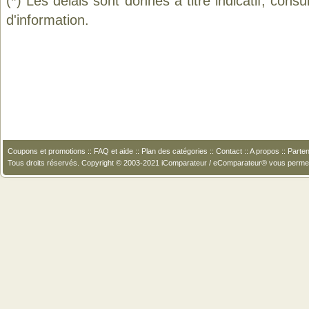
(*) Les délais sont donnés à titre indicatif, cons
d'information.
Coupons et promotions
::
FAQ et aide
::
Plan des catégories
::
Contact
::
A propos
::
Parten
Tous droits réservés. Copyright © 2003-2021 iComparateur / eComparateur® vous perme