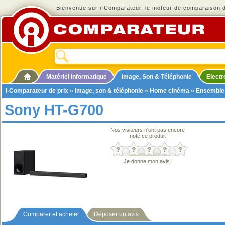
Bienvenue sur i-Comparateur, le moteur de comparaison de
Matériel informatique
Image, Son & Téléphonie
Elect
i-Comparateur de prix
»
Image, son & téléphonie
»
Home cinéma
»
Ensemble
Sony HT-G700
Nos visiteurs n'ont pas encore
noté ce produit
Je donne mon avis !
Comparer et acheter
Déposer un avis