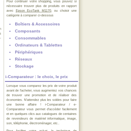
Pour continuer votre shopping, vous pouvez si
nécessaire trouver plus de produits en rapport
avec
Epson EcoTank M1170
, ou choisir une
catégorie à comparer ci-dessous
Boîtiers & Accessoires
n
Composants
s
Consommables
-
Ordinateurs & Tablettes
Périphériques
Réseaux
Stockage
i-Comparateur : le choix, le prix
Lorsque vous comparez les prix de votre produit
avant de l'acheter, vous augmentez vos chances
de trouver une promotion et de réaliser des
économies. N'attendez plus les soldes pour faire
une bonne affaire ! i-Comparateur / e-
Comparateur vous permet d'accéder facilement
et en quelques clics aux catalogues de centaines
de revendeurs de matériel informatique, image,
son, téléphonie, électroménager, etc..
Pour faciliter votre achat, la technique de