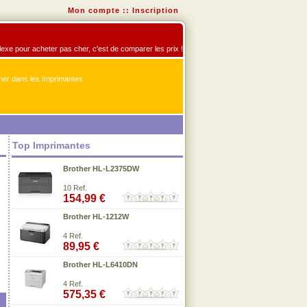
Mon compte
::
Inscription
flexe pour acheter pas cher, c'est de comparer les prix !
er dans les Imprimantes
Top Imprimantes
Brother HL-L2375DW
10 Ref.
154,99 €
Brother HL-1212W
4 Ref.
89,95 €
Brother HL-L6410DN
4 Ref.
575,35 €