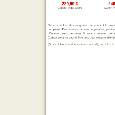
229,99 €
249
Canon Pixma G550
Canon P
Générer la liste des magasins qui vendent le prod
complexe. Des erreurs peuvent apparaître, partic
différents points de vente. Si vous constatez une
Comparateur ne saurait être tenu pour responsable de to
(*) Les délais sont donnés à titre indicatif, consultez 