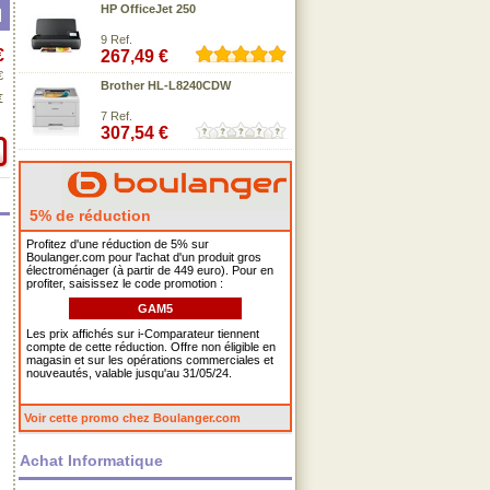
HP OfficeJet 250
9 Ref.
€
267,49 €
€
Brother HL-L8240CDW
€
7 Ref.
307,54 €
5% de réduction
Profitez d'une réduction de 5% sur
Boulanger.com pour l'achat d'un produit gros
électroménager (à partir de 449 euro). Pour en
profiter, saisissez le code promotion :
GAM5
Les prix affichés sur i-Comparateur tiennent
compte de cette réduction. Offre non éligible en
magasin et sur les opérations commerciales et
nouveautés, valable jusqu'au 31/05/24.
Voir cette promo chez Boulanger.com
Achat Informatique