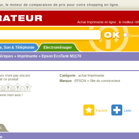
r, le moteur de comparaison de prix pour votre shopping en ligne.
Achat Imprimante en ligne : le meilleur ré
Cherch
e, Son & Téléphonie
Electroménager
ériques
»
Imprimante
» Epson EcoTank M1170
urs n'ont pas encore
Catégorie
:
achat Imprimante
té ce produit
Marque
:
EPSON
»
Site du constructeur
onne mon avis !
Favoris
Liste
s
ne