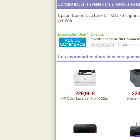
1 produit trouvé, en vente dans 1 boutique en li
Epson Epson EcoTank ET-M1170 impriman
A4 Wifi
Disponibilité / délai * : En stock
En vente chez
Rue du Commerc
2 avis sur ce
Les imprimantes dans la même gamme
229,90 €
223
HP Color LaserJet Pro 4002dw
Brother