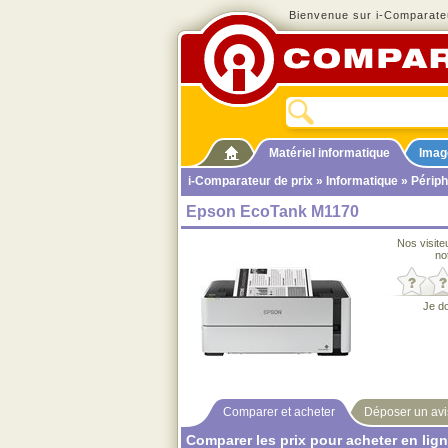
Bienvenue sur i-Comparateu
Matériel informatique
Imag
i-Comparateur de prix
»
Informatique
»
Périph
Epson EcoTank M1170
Nos visite
no
Je d
Comparer et acheter
Déposer un avi
Comparer les prix pour acheter en lig