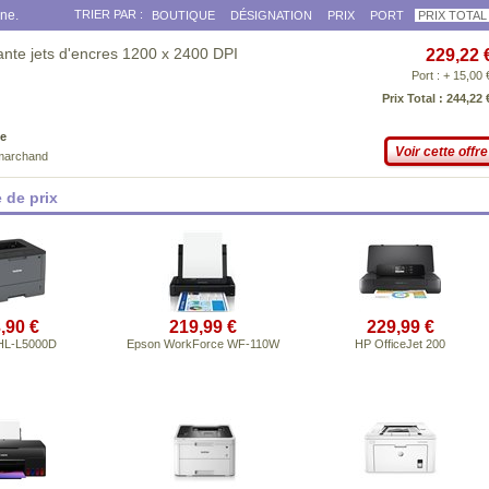
gne.
TRIER PAR :
BOUTIQUE
DÉSIGNATION
PRIX
PORT
PRIX TOTAL
te jets d'encres 1200 x 2400 DPI
229,22 
Port : + 15,00 
Prix Total : 244,22 
e
Voir cette offre
 marchand
 de prix
,90 €
219,99 €
229,99 €
 HL-L5000D
Epson WorkForce WF-110W
HP OfficeJet 200