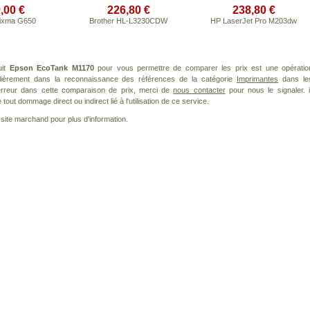
,00 €
226,80 €
238,80 €
ixma G650
Brother HL-L3230CDW
HP LaserJet Pro M203dw
uit
Epson EcoTank M1170
pour vous permettre de comparer les prix est une opératio
ulièrement dans la reconnaissance des références de la catégorie
Imprimantes
dans le
 erreur dans cette comparaison de prix, merci de
nous contacter
pour nous le signaler. i
ut dommage direct ou indirect lié à l'utilisation de ce service.
le site marchand pour plus d'information.