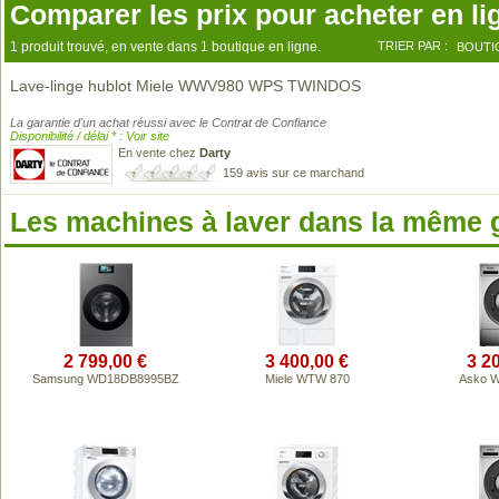
Comparer les prix pour acheter en li
1 produit trouvé, en vente dans 1 boutique en ligne.
TRIER PAR :
BOUTI
Lave-linge hublot Miele WWV980 WPS TWINDOS
La garantie d'un achat réussi avec le Contrat de Confiance
Disponibilité / délai * : Voir site
En vente chez
Darty
159 avis sur ce marchand
Les machines à laver dans la même
2 799,00 €
3 400,00 €
3 2
Samsung WD18DB8995BZ
Miele WTW 870
Asko 