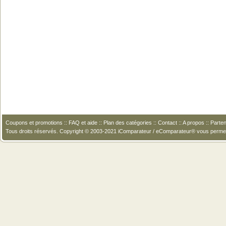
Coupons et promotions
::
FAQ et aide
::
Plan des catégories
::
Contact
::
A propos
::
Parten
Tous droits réservés. Copyright © 2003-2021 iComparateur / eComparateur® vous perme