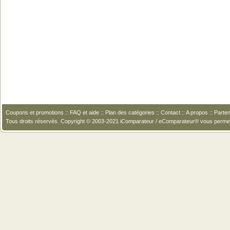
Coupons et promotions
::
FAQ et aide
::
Plan des catégories
::
Contact
::
A propos
::
Parten
Tous droits réservés. Copyright © 2003-2021 iComparateur / eComparateur® vous perme