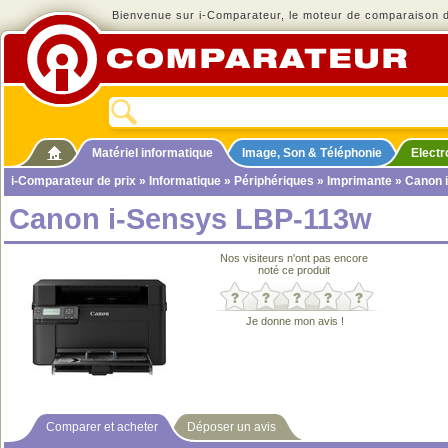
Bienvenue sur i-Comparateur, le moteur de comparaison de
Matériel informatique
Image, Son & Téléphonie
Elect
i-Comparateur de prix
»
Informatique
»
Périphériques
»
Imprimante
» Canon 
Canon i-Sensys LBP-113w
Nos visiteurs n'ont pas encore
noté ce produit
Je donne mon avis !
Comparer et acheter
Déposer un avis