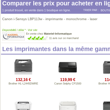
Comparer les prix pour acheter en li
1 produit trouvé, en vente dans 1 boutique en ligne.
TRIER PAR :
BOUTI
Canon i-Sensys LBP113w - imprimante - monochrome - laser
Disponibilité / délai * : Voir site
En vente chez
Materiel-Informatique
11 avis sur ce marchand
Les imprimantes dans la même gamm
132,16 €
119,99 €
11
Brother HL-L2445DWRE
Canon Selphy CP1500
Brother 