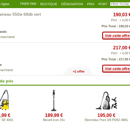
 ligne.
TRIER PAR :
BOUTIQUE
DÉSIGNATION
PRIX
PORT
PRIX TOTAL
raineau 550w 68db vert
190,03 
Port : + 0,00 
Prix Total : 190,03 
ands
Voir cette offre
e marchand
217,00 
Port : + 0,00 
Prix Total : 217,00 
e
Voir cette offre
 marchand
+1 offre
de prix
,99 €
189,99 €
195,00 €
r SE 4001
Bissell Icon 25v
Electrolux Pure D8 PD82-4MG