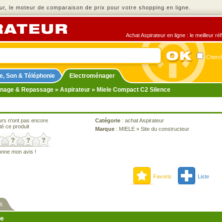
r, le moteur de comparaison de prix pour votre shopping en ligne.
Achat Aspirateur en ligne : le meilleur r
Cherch
e, Son & Téléphonie
Electroménager
nage & Repassage
»
Aspirateur
» Miele Compact C2 Silence
urs n'ont pas encore
Catégorie
:
achat Aspirateur
té ce produit
Marque
:
MIELE
»
Site du constructeur
onne mon avis !
Favoris
Liste
s
ne