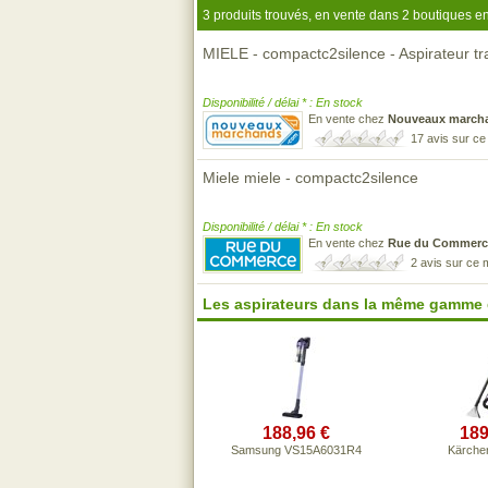
3 produits trouvés, en vente dans 2 boutiques en
MIELE - compactc2silence - Aspirateur t
Disponibilité / délai * : En stock
En vente chez
Nouveaux march
17 avis sur c
Miele miele - compactc2silence
Disponibilité / délai * : En stock
En vente chez
Rue du Commerc
2 avis sur ce
Les aspirateurs dans la même gamme 
188,96 €
189
Samsung VS15A6031R4
Kärche