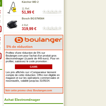
Kärcher WD 2
11 Ref.
€
51,99 €
€
Bosch BGS7MS64
€
4 Ref.
319,99 €
€
€
5% de réduction
€
Profitez d'une réduction de 5% sur
Boulanger.com pour l'achat d'un produit gros
électroménager (à partir de 449 euro). Pour en
profiter, saisissez le code promotion :
GAM5
Les prix affichés sur i-Comparateur tiennent
compte de cette réduction. Offre non éligible en
magasin et sur les opérations commerciales et
nouveautés, valable jusqu'au 31/05/24.
Voir cette promo chez Boulanger.com
Achat Electroménager