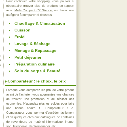
Pour continuer votre shopping, vous pouvez si
nécessaire trouver plus de produits en rapport
avec
Miele Compact C2 Silence
, ou choisir une
catégorie à comparer ci-dessous
Chauffage & Climatisation
Cuisson
Froid
Lavage & Séchage
Ménage & Repassage
n
Petit déjeuner
s
Préparation culinaire
e
Soin du corps & Beauté
i-Comparateur : le choix, le prix
Lorsque vous comparez les prix de votre produit
avant de l'acheter, vous augmentez vos chances
de trouver une promotion et de réaliser des
économies. N'attendez plus les soldes pour faire
une bonne affaire ! i-Comparateur / e-
Comparateur vous permet d'accéder facilement
et en quelques clics aux catalogues de centaines
de revendeurs de matériel informatique, image,
son, téléphonie, électroménager, etc..