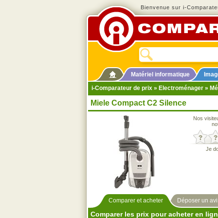
Bienvenue sur i-Comparateu
Matériel informatique
Imag
i-Comparateur de prix
»
Electroménager
»
Mé
Miele Compact C2 Silence
Nos visite
no
Je d
Comparer et acheter
Déposer un avi
Comparer les prix pour acheter en lig