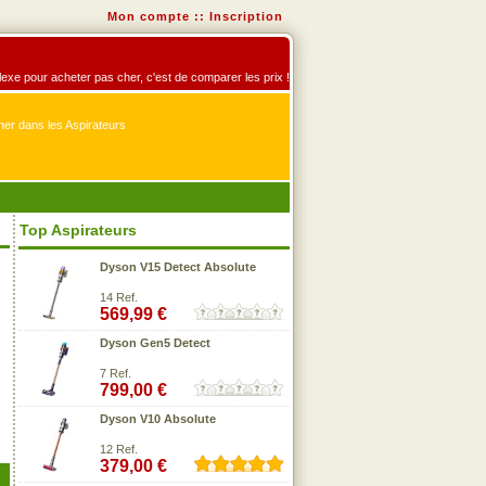
Mon compte
::
Inscription
éflexe pour acheter pas cher, c'est de comparer les prix !
er dans les Aspirateurs
Top Aspirateurs
Dyson V15 Detect Absolute
14 Ref.
569,99 €
Dyson Gen5 Detect
7 Ref.
799,00 €
Dyson V10 Absolute
12 Ref.
379,00 €