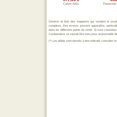
Canon XA11
Panasoni
Générer la liste des magasins qui vendent le prod
complexe. Des erreurs peuvent apparaître, particu
dans les différents points de vente. Si vous constat
Comparateur ne saurait être tenu pour responsable de to
(*) Les délais sont donnés à titre indicatif, consultez 