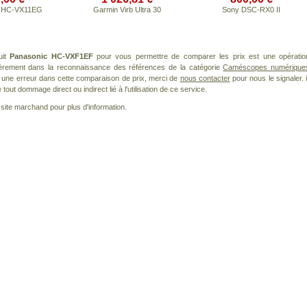
c HC-VX11EG
Garmin Virb Ultra 30
Sony DSC-RX0 II
uit
Panasonic HC-VXF1EF
pour vous permettre de comparer les prix est une opératio
lièrement dans la reconnaissance des références de la catégorie
Caméscopes numérique
ez une erreur dans cette comparaison de prix, merci de
nous contacter
pour nous le signaler. i
ut dommage direct ou indirect lié à l'utilisation de ce service.
le site marchand pour plus d'information.