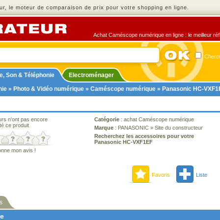
r, le moteur de comparaison de prix pour votre shopping en ligne.
Achat Caméscope numérique en ligne : le meilleur réfl
Cherch
e, Son & Téléphonie
Electroménager
nie
»
Photo & Vidéo numérique
»
Caméscope numérique
» Panasonic HC-VXF1
urs n'ont pas encore
Catégorie
:
achat Caméscope numérique
té ce produit
Marque
:
PANASONIC
»
Site du constructeur
Recherchez les accessoires pour votre
Panasonic HC-VXF1EF
onne mon avis !
Favoris
Liste
s
ne