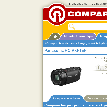
Bienvenue sur i-Comparateu
Matériel informatique
Imag
i-Comparateur de prix
»
Image, son & télépho
Panasonic HC-VXF1EF
Nos visite
no
Je d
Comparer et acheter
Déposer un avi
Comparer les prix pour acheter en lig