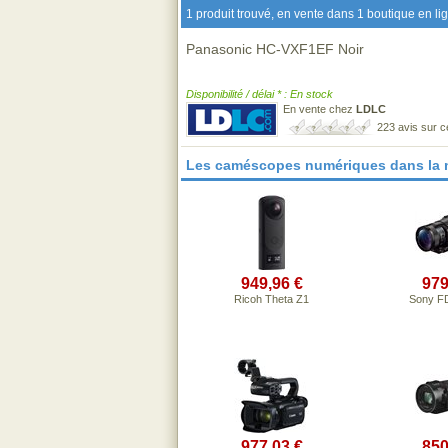
1 produit trouvé, en vente dans 1 boutique en li
Panasonic HC-VXF1EF Noir
Disponibilité / délai * : En stock
En vente chez
LDLC
223 avis sur 
Les caméscopes numériques dans la
949,96 €
979
Ricoh Theta Z1
Sony F
977,03 €
850