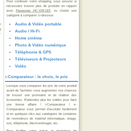
Pour continuer votre shopping, vous pouvez si
nécessaire trouver plus de produits en rapport
avec
Panasonic HC-VXF1EF
, ou choisir une
catégorie à comparer ci-dessous
Audio & Vidéo portable
n
s
Audio / Hi-Fi
-
Home cinéma
Photo & Vidéo numérique
Téléphonie & GPS
Téléviseurs & Projecteurs
Vidéo
i-Comparateur : le choix, le prix
Lorsque vous comparez les prix de votre produit
avant de l'acheter, vous augmentez vos chances
de trouver une promotion et de réaliser des
économies. N'attendez plus les soldes pour faire
une bonne affaire ! i-Comparateur / e-
Comparateur vous permet d'accéder facilement
et en quelques clics aux catalogues de centaines
de revendeurs de matériel informatique, image,
son, téléphonie, électroménager, etc..
Pour faciliter votre achat, la technique de