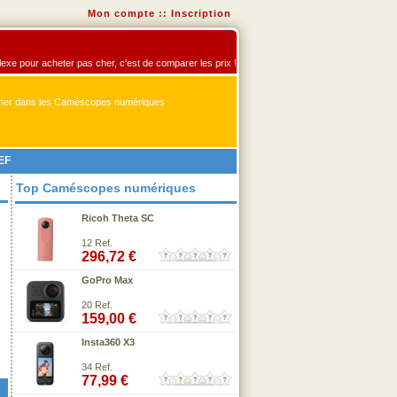
Mon compte
::
Inscription
exe pour acheter pas cher, c'est de comparer les prix !
er dans les Caméscopes numériques
EF
Top Caméscopes numériques
Ricoh Theta SC
12 Ref.
296,72 €
GoPro Max
20 Ref.
159,00 €
Insta360 X3
34 Ref.
77,99 €