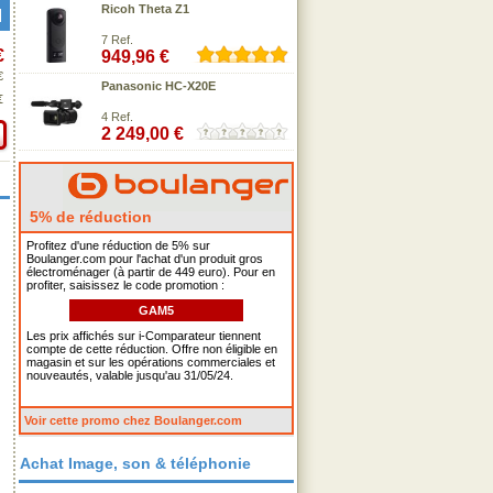
Ricoh Theta Z1
7 Ref.
€
949,96 €
€
Panasonic HC-X20E
€
4 Ref.
2 249,00 €
5% de réduction
Profitez d'une réduction de 5% sur
Boulanger.com pour l'achat d'un produit gros
électroménager (à partir de 449 euro). Pour en
profiter, saisissez le code promotion :
GAM5
Les prix affichés sur i-Comparateur tiennent
compte de cette réduction. Offre non éligible en
magasin et sur les opérations commerciales et
nouveautés, valable jusqu'au 31/05/24.
Voir cette promo chez Boulanger.com
Achat Image, son & téléphonie