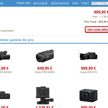
gne.
TRIER PAR :
BOUTIQUE
DÉSIGNATION
PRIX
PORT
PRIX TOTAL
899,95 
Port : + 7,95 
Prix Total : 907,90 
Voir cette offre
ce marchand
 même gamme de prix
,99 €
849,95 €
999,99 €
DR-AX100
Sony FDR-AX53
Canon HFG70
,00 €
1 026,81 €
800,00 €