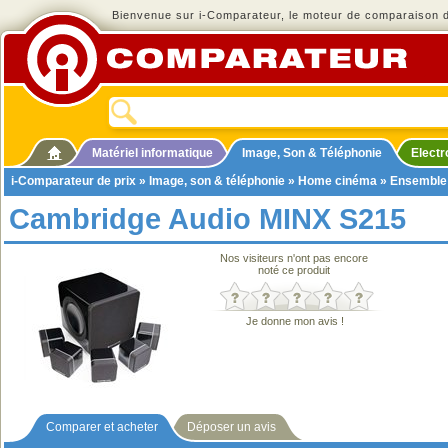
Bienvenue sur i-Comparateur, le moteur de comparaison de
Matériel informatique
Image, Son & Téléphonie
Elect
i-Comparateur de prix
»
Image, son & téléphonie
»
Home cinéma
»
Ensemble
Cambridge Audio MINX S215
Nos visiteurs n'ont pas encore
noté ce produit
Je donne mon avis !
Comparer et acheter
Déposer un avis