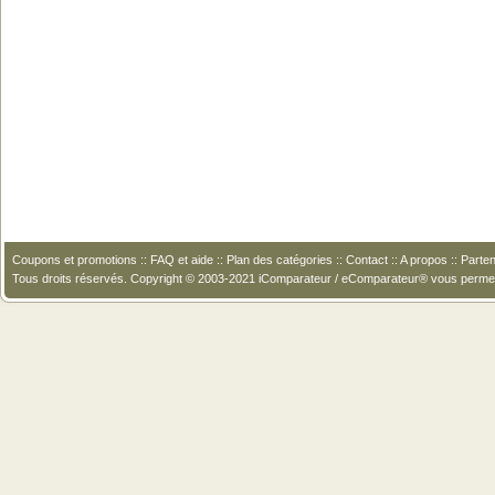
Coupons et promotions
::
FAQ et aide
::
Plan des catégories
::
Contact
::
A propos
::
Parten
Tous droits réservés. Copyright © 2003-2021 iComparateur / eComparateur® vous perme