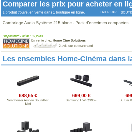
Comparer les prix pour acheter en li
1 produit trouvé, en vente dans 1 boutique en ligne.
TRIER PAR :
BOUTI
Cambridge Audio Système 215 blanc - Pack d'enceintes compactes
Disponibilité / délai * : 9 jours
En vente chez
Home Cine Solutions
2 avis sur ce marchand
Les ensembles Home-Cinéma dans l
688,65 €
699,00 €
69
Sennheiser Ambeo Soundbar
Samsung HW-Q995F
JBL Bar 
Mini