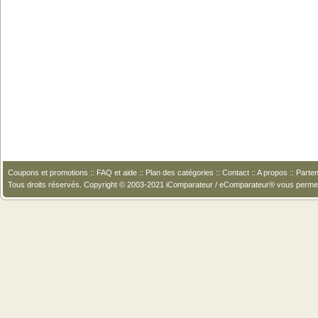
Coupons et promotions
::
FAQ et aide
::
Plan des catégories
::
Contact
::
A propos
::
Parten
Tous droits réservés. Copyright © 2003-2021 iComparateur / eComparateur® vous perme