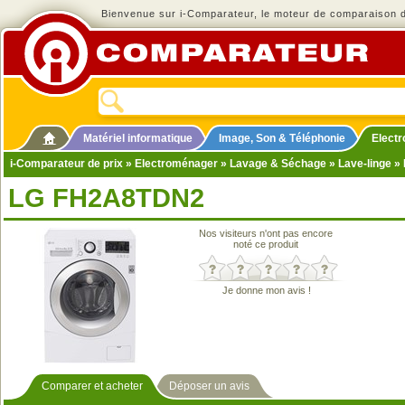
Bienvenue sur i-Comparateur, le moteur de comparaison de
Matériel informatique
Image, Son & Téléphonie
Elect
i-Comparateur de prix
»
Electroménager
»
Lavage & Séchage
»
Lave-linge
» 
LG FH2A8TDN2
Nos visiteurs n'ont pas encore
noté ce produit
Je donne mon avis !
Comparer et acheter
Déposer un avis