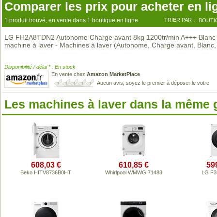
Comparer les prix pour acheter en li
1 produit trouvé, en vente dans 1 boutique en ligne.
TRIER PAR :
BOUTI
LG FH2A8TDN2 Autonome Charge avant 8kg 1200tr/min A+++ Blanc
machine à laver - Machines à laver (Autonome, Charge avant, Blanc
Disponibilité / délai * : En stock
En vente chez
Amazon MarketPlace
Aucun avis, soyez le premier à déposer le votre
Les machines à laver dans la même
608,03 €
610,85 €
59
Beko HITV8736B0HT
Whirlpool WMWG 71483
LG F