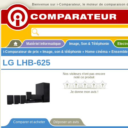
Bienvenue sur i-Comparateur, le moteur de comparaison de
Matériel informatique
Image, Son & Téléphonie
Elect
i-Comparateur de prix
»
Image, son & téléphonie
»
Home cinéma
»
Ensemble
LG LHB-625
Nos visiteurs n'ont pas encore
noté ce produit
Je donne mon avis !
Comparer et acheter
Déposer un avis