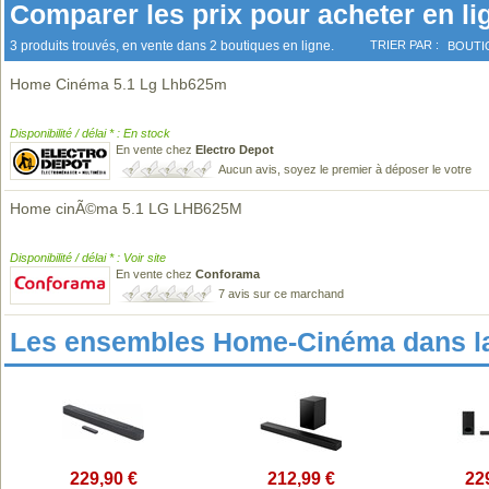
Comparer les prix pour acheter en li
3 produits trouvés, en vente dans 2 boutiques en ligne.
TRIER PAR :
BOUTI
Home Cinéma 5.1 Lg Lhb625m
Disponibilité / délai * : En stock
En vente chez
Electro Depot
Aucun avis, soyez le premier à déposer le votre
Home cinÃ©ma 5.1 LG LHB625M
Disponibilité / délai * : Voir site
En vente chez
Conforama
7 avis sur ce marchand
Les ensembles Home-Cinéma dans l
229,90 €
212,99 €
22