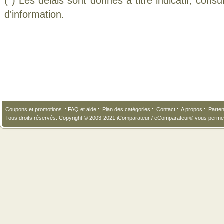
(*) Les délais sont donnés à titre indicatif, cons
d'information.
Coupons et promotions
::
FAQ et aide
::
Plan des catégories
::
Contact
::
A propos
::
Parten
Tous droits réservés. Copyright © 2003-2021 iComparateur / eComparateur® vous perme