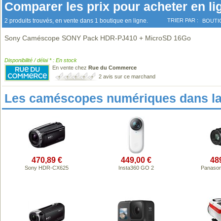
Comparer les prix pour acheter en li
2 produits trouvés, en vente dans 1 boutique en ligne.
TRIER PAR :
BOUTI
Sony Caméscope SONY Pack HDR-PJ410 + MicroSD 16Go
Disponibilité / délai * : En stock
En vente chez
Rue du Commerce
2 avis sur ce marchand
Les caméscopes numériques dans l
470,89 €
449,00 €
48
Sony HDR-CX625
Insta360 GO 2
Panason