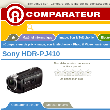
Bienvenue sur i-Comparateur, le moteur de comparaison de
Matériel informatique
Image, Son & Téléphonie
Elect
i-Comparateur de prix
»
Image, son & téléphonie
»
Photo & Vidéo numérique
Sony HDR-PJ410
Nos visiteurs n'ont pas encore
noté ce produit
Je donne mon avis !
Comparer et acheter
Déposer un avis