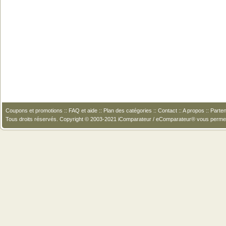
Coupons et promotions
::
FAQ et aide
::
Plan des catégories
::
Contact
::
A propos
::
Parten
Tous droits réservés. Copyright © 2003-2021 iComparateur / eComparateur® vous perme