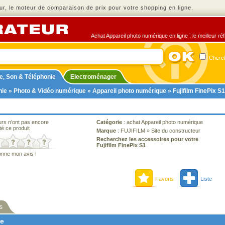
r, le moteur de comparaison de prix pour votre shopping en ligne.
Achat Appareil photo numérique en ligne : le meilleur ré
Cherch
e, Son & Téléphonie
Electroménager
nie
»
Photo & Vidéo numérique
»
Appareil photo numérique
» Fujifilm FinePix S1
urs n'ont pas encore
Catégorie
:
achat Appareil photo numérique
té ce produit
Marque
:
FUJIFILM
»
Site du constructeur
Recherchez les accessoires pour votre
Fujifilm FinePix S1
onne mon avis !
Favoris
Liste
s
ne