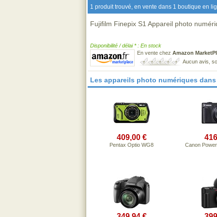
1 produit trouvé, en vente dans 1 boutique en li
Fujifilm Finepix S1 Appareil photo numér
Disponibilité / délai * : En stock
En vente chez
Amazon MarketPl
Aucun avis, so
Les appareils photo numériques dans
409,00 €
416
Pentax Optio WG8
Canon Power
349,94 €
399