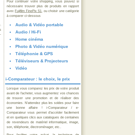
Pour continuer votre shopping, vous pouvez si
nécessaire trouver plus de produits en rapport
avec
Fujifilm FinePix S1
, ou choisir une catégorie
à comparer ci-dessous
Audio & Vidéo portable
.
s
Audio / Hi-Fi
-
Home cinéma
Photo & Vidéo numérique
Téléphonie & GPS
Téléviseurs & Projecteurs
Vidéo
i-Comparateur : le choix, le prix
Lorsque vous comparez les prix de votre produit
avant de l'acheter, vous augmentez vos chances
de trouver une promotion et de réaliser des
économies. N'attendez plus les soldes pour faire
une bonne affaire ! i-Comparateur / e-
Comparateur vous permet d'accéder facilement
et en quelques clics aux catalogues de centaines
de revendeurs de matériel informatique, image,
son, téléphonie, électroménager, etc..
Pour faciliter votre achat, la technique de