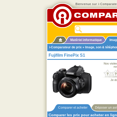
Bienvenue sur i-Comparateu
Matériel informatique
Imag
i-Comparateur de prix
»
Image, son & télépho
Fujifilm FinePix S1
Nos visite
no
Je d
Comparer et acheter
Déposer un avi
Comparer les prix pour acheter en lig