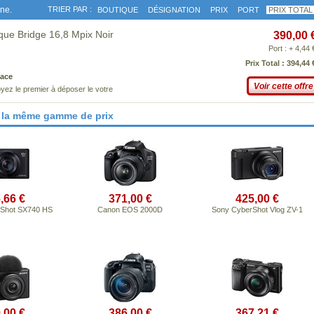
gne.
TRIER PAR :
BOUTIQUE
DÉSIGNATION
PRIX
PORT
PRIX TOTAL
ique Bridge 16,8 Mpix Noir
390,00 
Port : + 4,44 
Prix Total : 394,44 
ace
Voir cette offre
yez le premier à déposer le votre
 la même gamme de prix
,66 €
371,00 €
425,00 €
Shot SX740 HS
Canon EOS 2000D
Sony CyberShot Vlog ZV-1
,00 €
386,00 €
367,21 €