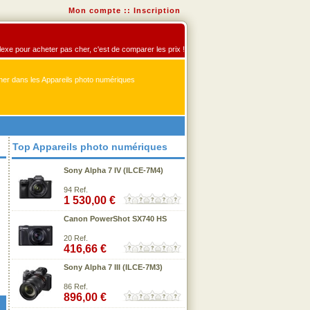
Mon compte
::
Inscription
flexe pour acheter pas cher, c'est de comparer les prix !
er dans les Appareils photo numériques
Top Appareils photo numériques
Sony Alpha 7 IV (ILCE-7M4)
94 Ref.
1 530,00 €
Canon PowerShot SX740 HS
20 Ref.
416,66 €
Sony Alpha 7 III (ILCE-7M3)
86 Ref.
896,00 €