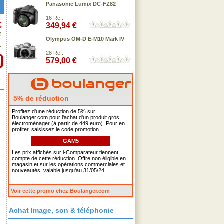
Panasonic Lumix DC-FZ82
16 Ref.
€
349,94 €
€
Olympus OM-D E-M10 Mark IV
€
28 Ref.
579,00 €
5% de réduction
Profitez d'une réduction de 5% sur
Boulanger.com pour l'achat d'un produit gros
électroménager (à partir de 449 euro). Pour en
profiter, saisissez le code promotion :
GAM5
Les prix affichés sur i-Comparateur tiennent
compte de cette réduction. Offre non éligible en
magasin et sur les opérations commerciales et
nouveautés, valable jusqu'au 31/05/24.
Voir cette promo chez Boulanger.com
Achat Image, son & téléphonie