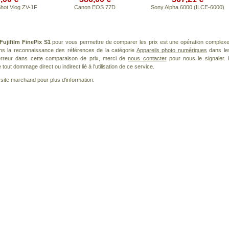
hot Vlog ZV-1F
Canon EOS 77D
Sony Alpha 6000 (ILCE-6000)
Fujifilm FinePix S1
pour vous permettre de comparer les prix est une opération complexe
ans la reconnaissance des références de la catégorie
Appareils photo numériques
dans le
 erreur dans cette comparaison de prix, merci de
nous contacter
pour nous le signaler. i
ut dommage direct ou indirect lié à l'utilisation de ce service.
le site marchand pour plus d'information.