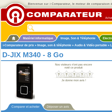
Bienvenue sur i-Comparateur, le moteur de comparaison de
Achat
Matériel informatique
Image, Son & Téléphonie
Elect
i-Comparateur de prix
»
Image, son & téléphonie
»
Audio & Vidéo portable
»
L
D-JIX M340 - 8 Go
Nos visiteurs n'ont pas encore
noté ce produit
Je donne mon avis !
Comparer et acheter
Déposer un avis