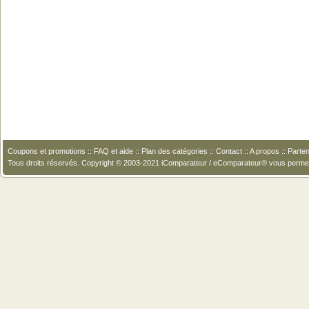
Coupons et promotions
::
FAQ et aide
::
Plan des catégories
::
Contact
::
A propos
::
Parten
Tous droits réservés. Copyright © 2003-2021 iComparateur / eComparateur® vous perme