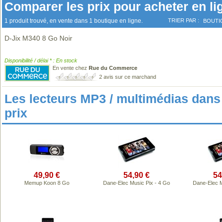
Comparer les prix pour acheter en li
1 produit trouvé, en vente dans 1 boutique en ligne.
TRIER PAR :
BOUTI
D-Jix M340 8 Go Noir
Disponibilité / délai * : En stock
En vente chez
Rue du Commerce
2 avis sur ce marchand
Les lecteurs MP3 / multimédias da
prix
49,90 €
54,90 €
54
Memup Koon 8 Go
Dane-Elec Music Pix - 4 Go
Dane-Elec M