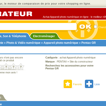
r, le moteur de comparaison de prix pour votre shopping en ligne.
Achat Appareil photo numérique en ligne : le meilleur ré
Cherch
e, Son & Téléphonie
Electroménager
nie
»
Photo & Vidéo numérique
»
Appareil photo numérique
» Pentax GR
urs n'ont pas encore
Catégorie
:
achat Appareil photo numérique
té ce produit
Marque
:
PENTAX
»
Site du constructeur
Recherchez les accessoires pour votre
Pentax GR
onne mon avis !
Favoris
Liste
s
ne