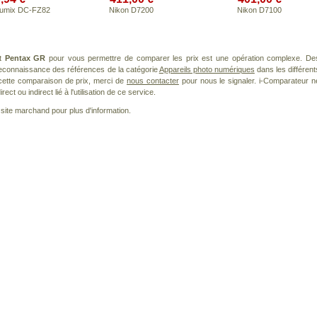
Lumix DC-FZ82
Nikon D7200
Nikon D7100
it
Pentax GR
pour vous permettre de comparer les prix est une opération complexe. De
 reconnaissance des références de la catégorie
Appareils photo numériques
dans les différent
cette comparaison de prix, merci de
nous contacter
pour nous le signaler. i-Comparateur n
t ou indirect lié à l'utilisation de ce service.
le site marchand pour plus d'information.