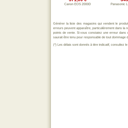
Canon EOS 2000D
Panasonic 
Générer la liste des magasins qui vendent le produ
erreurs peuvent apparaître, particulièrement dans la
points de vente. Si vous constatez une erreur dans 
saurait être tenu pour responsable de tout dommage direc
(*) Les délais sont donnés à titre indicatif, consultez 