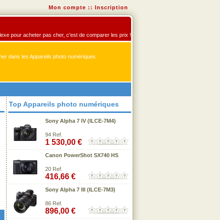
Mon compte
::
Inscription
flexe pour acheter pas cher, c'est de comparer les prix !
er dans les Appareils photo numériques
Top Appareils photo numériques
Sony Alpha 7 IV (ILCE-7M4)
94 Ref.
1 530,00 €
Canon PowerShot SX740 HS
20 Ref.
416,66 €
Sony Alpha 7 III (ILCE-7M3)
86 Ref.
896,00 €