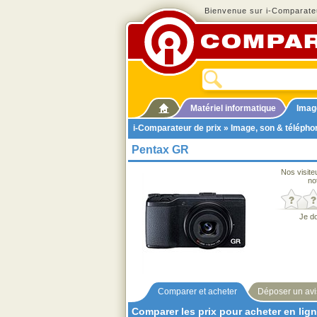
Bienvenue sur i-Comparateu
Matériel informatique
Imag
i-Comparateur de prix
»
Image, son & télépho
Pentax GR
Nos visite
no
Je d
Comparer et acheter
Déposer un avi
Comparer les prix pour acheter en lig