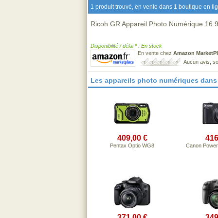
1 produit trouvé, en vente dans 1 boutique en li
Ricoh GR Appareil Photo Numérique 16.9 
Disponibilité / délai * : En stock
En vente chez
Amazon MarketPl
Aucun avis, so
Les appareils photo numériques dans
409,00 €
416
Pentax Optio WG8
Canon Power
371,00 €
349