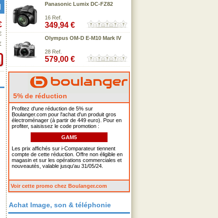
Panasonic Lumix DC-FZ82
16 Ref.
€
349,94 €
€
Olympus OM-D E-M10 Mark IV
€
28 Ref.
579,00 €
5% de réduction
Profitez d'une réduction de 5% sur
Boulanger.com pour l'achat d'un produit gros
électroménager (à partir de 449 euro). Pour en
profiter, saisissez le code promotion :
GAM5
Les prix affichés sur i-Comparateur tiennent
compte de cette réduction. Offre non éligible en
magasin et sur les opérations commerciales et
nouveautés, valable jusqu'au 31/05/24.
Voir cette promo chez Boulanger.com
Achat Image, son & téléphonie