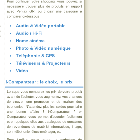
Pour continuer votre shopping, vous pouvez si
nécessaire trouver plus de produits en rapport
avec
Pentax GR
, ou choisir une catégorie à
comparer ci-dessous
Audio & Vidéo portable
s
s
Audio / Hi-Fi
e
Home cinéma
Photo & Vidéo numérique
Téléphonie & GPS
Téléviseurs & Projecteurs
Vidéo
i-Comparateur : le choix, le prix
Lorsque vous comparez les prix de votre produit
avant de l'acheter, vous augmentez vos chances
de trouver une promotion et de réaliser des
économies. N'attendez plus les soldes pour faire
une bonne affaire ! i-Comparateur / e-
Comparateur vous permet d'accéder facilement
et en quelques clics aux catalogues de centaines
de revendeurs de matériel informatique, image,
son, téléphonie, électroménager, etc..
Pour faciliter votre achat, la technique de