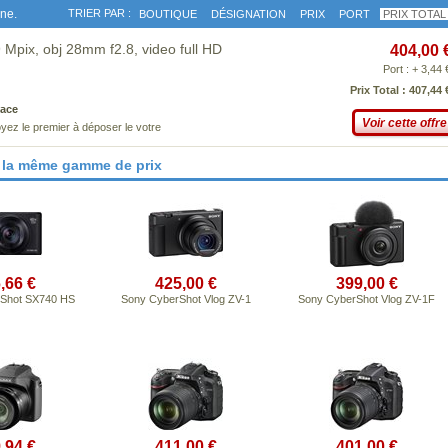
gne.
TRIER PAR :
BOUTIQUE
DÉSIGNATION
PRIX
PORT
PRIX TOTAL
Mpix, obj 28mm f2.8, video full HD
404,00 
Port : + 3,44 
Prix Total : 407,44 
ace
Voir cette offre
yez le premier à déposer le votre
 la même gamme de prix
,66 €
425,00 €
399,00 €
Shot SX740 HS
Sony CyberShot Vlog ZV-1
Sony CyberShot Vlog ZV-1F
,94 €
411,00 €
401,00 €