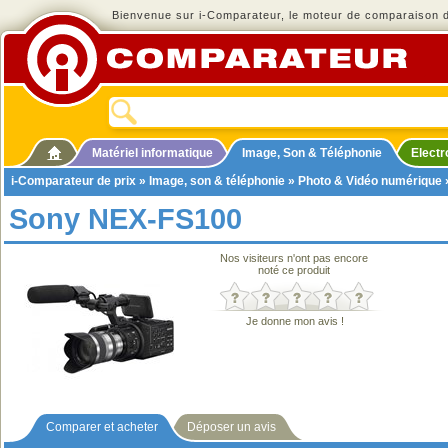
Bienvenue sur i-Comparateur, le moteur de comparaison de
Matériel informatique
Image, Son & Téléphonie
Elect
i-Comparateur de prix
»
Image, son & téléphonie
»
Photo & Vidéo numérique
Sony NEX-FS100
Nos visiteurs n'ont pas encore
noté ce produit
Je donne mon avis !
Comparer et acheter
Déposer un avis