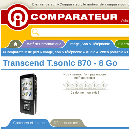
Bienvenue sur i-Comparateur, le moteur de comparaison de
Achat
Matériel informatique
Image, Son & Téléphonie
Elect
i-Comparateur de prix
»
Image, son & téléphonie
»
Audio & Vidéo portable
»
L
Transcend T.sonic 870 - 8 Go
Nos visiteurs n'ont pas encore
noté ce produit
Je donne mon avis !
Comparer et acheter
Déposer un avis