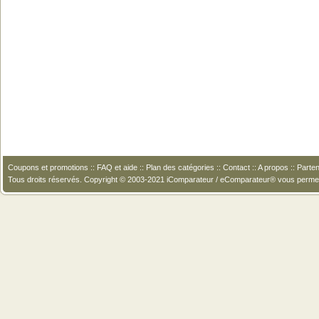
Coupons et promotions
::
FAQ et aide
::
Plan des catégories
::
Contact
::
A propos
::
Parten
Tous droits réservés. Copyright © 2003-2021 iComparateur / eComparateur® vous perme