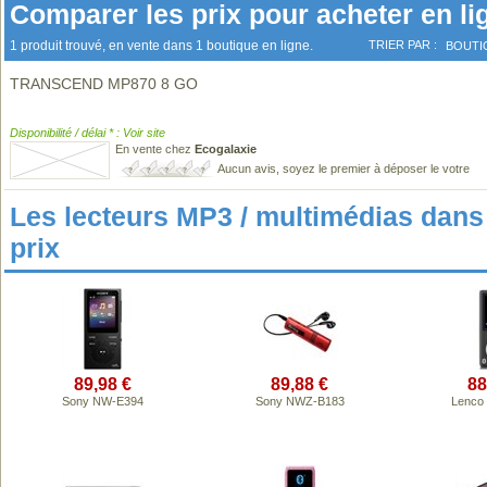
Comparer les prix pour acheter en li
1 produit trouvé, en vente dans 1 boutique en ligne.
TRIER PAR :
BOUTI
TRANSCEND MP870 8 GO
Disponibilité / délai * : Voir site
En vente chez
Ecogalaxie
Aucun avis, soyez le premier à déposer le votre
Les lecteurs MP3 / multimédias da
prix
89,98 €
89,88 €
88
Sony NW-E394
Sony NWZ-B183
Lenco