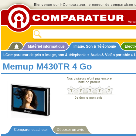
Bienvenue sur i-Comparateur, le moteur de comparaison de
Achat
Matériel informatique
Image, Son & Téléphonie
Elect
i-Comparateur de prix
»
Image, son & téléphonie
»
Audio & Vidéo portable
»
L
Memup M430TR 4 Go
Nos visiteurs n'ont pas encore
noté ce produit
Je donne mon avis !
Comparer et acheter
Déposer un avis