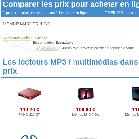
Comparer les prix pour acheter en li
1 produit trouvé, en vente dans 1 boutique en ligne.
TRIER PAR :
BOUTI
MEMUP M430 TR 4 GO
Disponibilité / délai * : Voir site
En vente chez
Ecogalaxie
Aucun avis, soyez le premier à déposer le votre
Les lecteurs MP3 / multimédias da
prix
119,20 €
109,90 €
11
FiiO DM13 BT
Memup M40 4 Go
Memup M