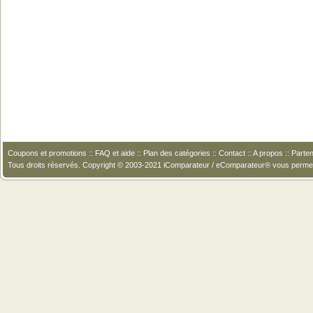
Coupons et promotions
::
FAQ et aide
::
Plan des catégories
::
Contact
::
A propos
::
Parten
Tous droits réservés. Copyright © 2003-2021 iComparateur / eComparateur® vous perme