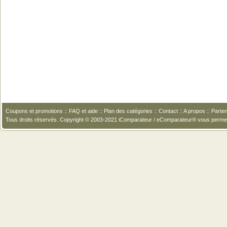
Coupons et promotions
::
FAQ et aide
::
Plan des catégories
::
Contact
::
A propos
::
Parten
Tous droits réservés. Copyright © 2003-2021 iComparateur / eComparateur® vous perme