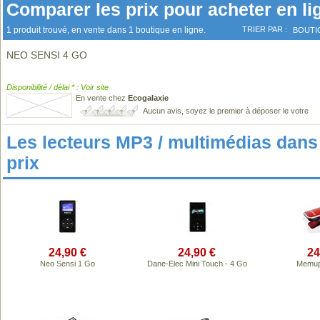
Comparer les prix pour acheter en li
1 produit trouvé, en vente dans 1 boutique en ligne.
TRIER PAR :
BOUTI
NEO SENSI 4 GO
Disponibilité / délai * : Voir site
En vente chez
Ecogalaxie
Aucun avis, soyez le premier à déposer le votre
Les lecteurs MP3 / multimédias da
prix
24,90 €
24,90 €
24
Neo Sensi 1 Go
Dane-Elec Mini Touch - 4 Go
Memup