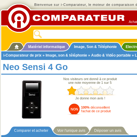
Bienvenue sur i-Comparateur, le moteur de comparaison de
Achat
Matériel informatique
Image, Son & Téléphonie
Elect
i-Comparateur de prix
»
Image, son & téléphonie
»
Audio & Vidéo portable
»
L
Neo Sensi 4 Go
Nos visiteurs ont donné à ce produit
une note moyenne de 1 sur 5
Je donne mon avis !
100%
déconseillent
l'achat de ce produit
Comparer et acheter
Voir l'unique avis
Déposer un avis