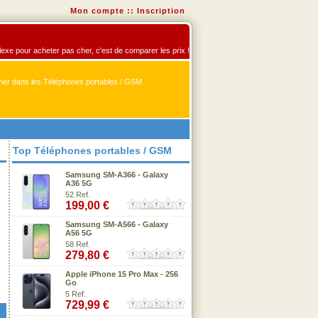
Mon compte
::
Inscription
flexe pour acheter pas cher, c'est de comparer les prix !
er dans les Téléphones portables / GSM
Top Téléphones portables / GSM
Samsung SM-A366 - Galaxy
A36 5G
52 Ref.
199,00 €
Samsung SM-A566 - Galaxy
A56 5G
58 Ref.
279,80 €
Apple iPhone 15 Pro Max - 256
Go
5 Ref.
729,99 €