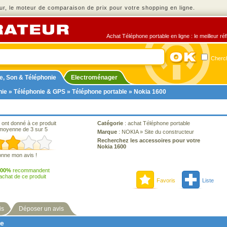
r, le moteur de comparaison de prix pour votre shopping en ligne.
Achat Téléphone portable en ligne : le meilleur ré
Cherch
e, Son & Téléphonie
Electroménager
nie
»
Téléphonie & GPS
»
Téléphone portable
» Nokia 1600
 ont donné à ce produit
Catégorie
:
achat Téléphone portable
moyenne de 3 sur 5
Marque
:
NOKIA
»
Site du constructeur
Recherchez les accessoires pour votre
Nokia 1600
onne mon avis !
100%
recommandent
'achat de ce produit
Favoris
Liste
is
Déposer un avis
ne