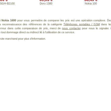
 SGH-B2100
Doro 1380
Nokia 100
it
Nokia 1600
pour vous permettre de comparer les prix est une opération complexe. De
 la reconnaissance des références de la catégorie
Téléphones portables / GSM
dans le
 erreur dans cette comparaison de prix, merci de
nous contacter
pour nous le signaler. i
ut dommage direct ou indirect lié à l'utilisation de ce service.
le site marchand pour plus d'information.