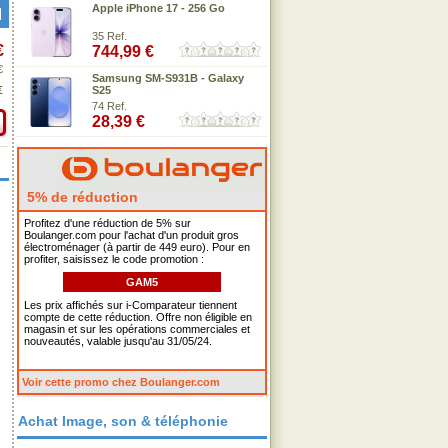
Apple iPhone 17 - 256 Go
35 Ref.
€
744,99 €
€
Samsung SM-S931B - Galaxy
€
S25
74 Ref.
28,39 €
5% de réduction
Profitez d'une réduction de 5% sur
Boulanger.com pour l'achat d'un produit gros
électroménager (à partir de 449 euro). Pour en
profiter, saisissez le code promotion :
GAM5
Les prix affichés sur i-Comparateur tiennent
compte de cette réduction. Offre non éligible en
magasin et sur les opérations commerciales et
nouveautés, valable jusqu'au 31/05/24.
Voir cette promo chez Boulanger.com
Achat Image, son & téléphonie