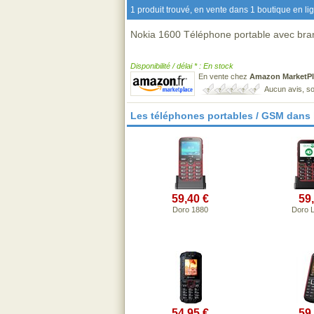
1 produit trouvé, en vente dans 1 boutique en li
Nokia 1600 Téléphone portable avec bran
Disponibilité / délai * : En stock
En vente chez
Amazon MarketPl
Aucun avis, so
Les téléphones portables / GSM dans
59,40 €
59
Doro 1880
Doro 
54,95 €
59