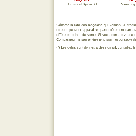
Crosscall Spider X1
Samsung
Générer la liste des magasins qui vendent le produ
erreurs peuvent apparaître, particulièrement dans
différents points de vente. Si vous constatez une
Comparateur ne saurait être tenu pour responsable de to
(*) Les délais sont donnés à titre indicatif, consultez 