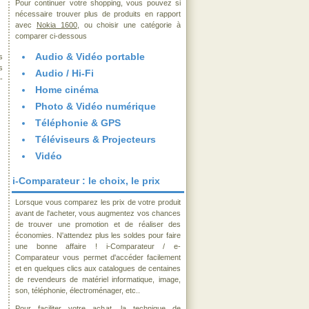
Pour continuer votre shopping, vous pouvez si
nécessaire trouver plus de produits en rapport
avec
Nokia 1600
, ou choisir une catégorie à
comparer ci-dessous
Audio & Vidéo portable
s
s
Audio / Hi-Fi
-
Home cinéma
Photo & Vidéo numérique
Téléphonie & GPS
Téléviseurs & Projecteurs
Vidéo
i-Comparateur : le choix, le prix
Lorsque vous comparez les prix de votre produit
avant de l'acheter, vous augmentez vos chances
de trouver une promotion et de réaliser des
économies. N'attendez plus les soldes pour faire
une bonne affaire ! i-Comparateur / e-
Comparateur vous permet d'accéder facilement
et en quelques clics aux catalogues de centaines
de revendeurs de matériel informatique, image,
son, téléphonie, électroménager, etc..
Pour faciliter votre achat, la technique de