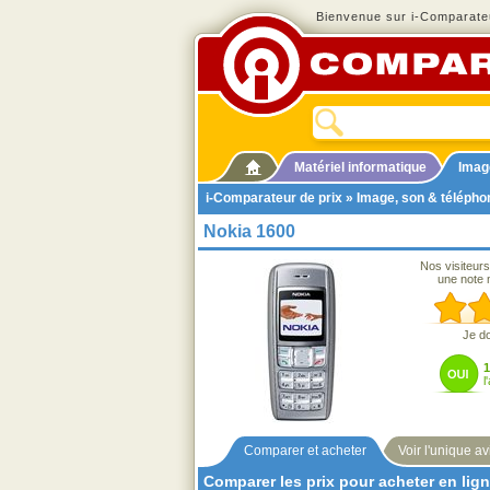
Bienvenue sur i-Comparateu
Matériel informatique
Imag
i-Comparateur de prix
»
Image, son & télépho
Nokia 1600
Nos visiteurs
une note 
Je d
l
Comparer et acheter
Voir l'unique av
Comparer les prix pour acheter en lig