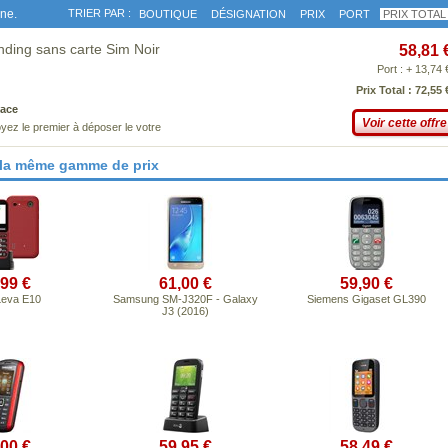
gne.
TRIER PAR :
BOUTIQUE
DÉSIGNATION
PRIX
PORT
PRIX TOTAL
ding sans carte Sim Noir
58,81 
Port : + 13,74 
Prix Total : 72,55 
ace
Voir cette offre
yez le premier à déposer le votre
 la même gamme de prix
,99 €
61,00 €
59,90 €
Leva E10
Samsung SM-J320F - Galaxy
Siemens Gigaset GL390
J3 (2016)
,00 €
59,95 €
58,49 €