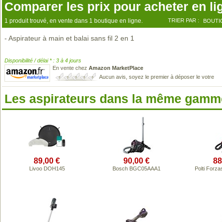
Comparer les prix pour acheter en li
1 produit trouvé, en vente dans 1 boutique en ligne.
TRIER PAR :
BOUTI
- Aspirateur à main et balai sans fil 2 en 1
Disponibilité / délai * : 3 à 4 jours
En vente chez
Amazon MarketPlace
Aucun avis, soyez le premier à déposer le votre
Les aspirateurs dans la même gamme
89,00 €
90,00 €
88
Livoo DOH145
Bosch BGC05AAA1
Polti Forza