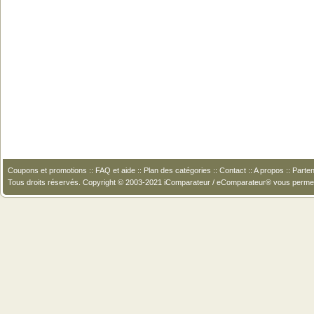
Coupons et promotions
::
FAQ et aide
::
Plan des catégories
::
Contact
::
A propos
::
Parten
Tous droits réservés. Copyright © 2003-2021 iComparateur / eComparateur® vous perme