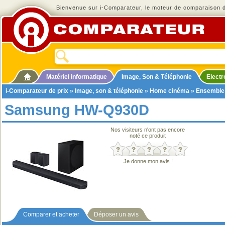
Bienvenue sur i-Comparateur, le moteur de comparaison de
Matériel informatique
Image, Son & Téléphonie
Elect
i-Comparateur de prix
»
Image, son & téléphonie
»
Home cinéma
»
Ensemble
Samsung HW-Q930D
Nos visiteurs n'ont pas encore
noté ce produit
Je donne mon avis !
Comparer et acheter
Déposer un avis