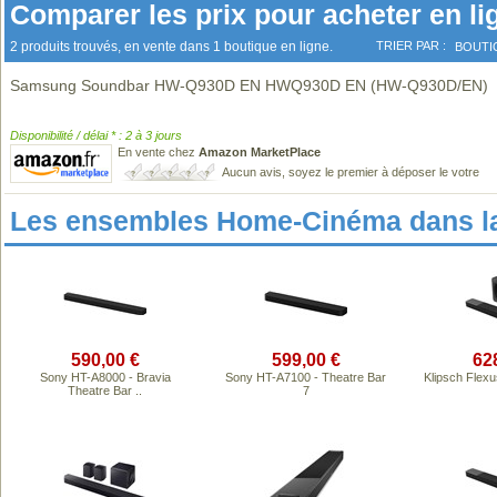
Comparer les prix pour acheter en li
2 produits trouvés, en vente dans 1 boutique en ligne.
TRIER PAR :
BOUTI
Samsung Soundbar HW-Q930D EN HWQ930D EN (HW-Q930D/EN)
Disponibilité / délai * : 2 à 3 jours
En vente chez
Amazon MarketPlace
Aucun avis, soyez le premier à déposer le votre
Les ensembles Home-Cinéma dans l
590,00 €
599,00 €
62
Sony HT-A8000 - Bravia
Sony HT-A7100 - Theatre Bar
Klipsch Flex
Theatre Bar ..
7