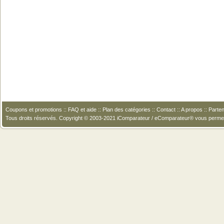
Coupons et promotions
::
FAQ et aide
::
Plan des catégories
::
Contact
::
A propos
::
Parten
Tous droits réservés. Copyright © 2003-2021 iComparateur / eComparateur® vous perme