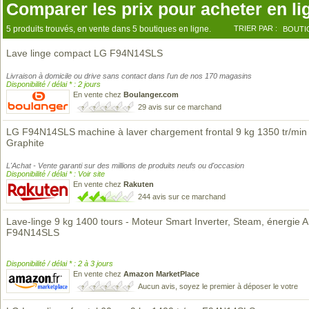
Comparer les prix pour acheter en li
5 produits trouvés, en vente dans 5 boutiques en ligne.
TRIER PAR :
BOUTI
Lave linge compact LG F94N14SLS
Livraison à domicile ou drive sans contact dans l'un de nos 170 magasins
Disponibilité / délai * : 2 jours
En vente chez
Boulanger.com
29 avis sur ce marchand
LG F94N14SLS machine à laver chargement frontal 9 kg 1350 tr/min
Graphite
L'Achat - Vente garanti sur des millions de produits neufs ou d'occasion
Disponibilité / délai * : Voir site
En vente chez
Rakuten
244 avis sur ce marchand
Lave-linge 9 kg 1400 tours - Moteur Smart Inverter, Steam, énergie A,
F94N14SLS
Disponibilité / délai * : 2 à 3 jours
En vente chez
Amazon MarketPlace
Aucun avis, soyez le premier à déposer le votre