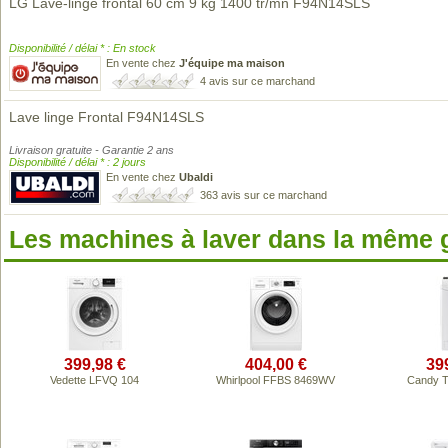
LG Lave-linge frontal 60 cm 9 kg 1400 tr/mn F94N14SLS
Disponibilité / délai * : En stock
En vente chez
J'équipe ma maison
4 avis sur ce marchand
Lave linge Frontal F94N14SLS
Livraison gratuite - Garantie 2 ans
Disponibilité / délai * : 2 jours
En vente chez
Ubaldi
363 avis sur ce marchand
Les machines à laver dans la même
399,98 €
404,00 €
39
Vedette LFVQ 104
Whirlpool FFBS 8469WV
Candy 