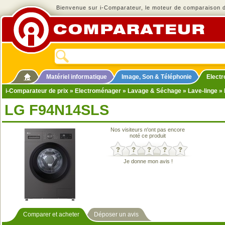
Bienvenue sur i-Comparateur, le moteur de comparaison de
Matériel informatique
Image, Son & Téléphonie
Elect
i-Comparateur de prix
»
Electroménager
»
Lavage & Séchage
»
Lave-linge
» 
LG F94N14SLS
Nos visiteurs n'ont pas encore
noté ce produit
Je donne mon avis !
Comparer et acheter
Déposer un avis