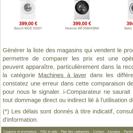
399,00 €
399,00 €
39
Bosch WGE 03207
Hisense WF3S8043BW
Beko
Générer la liste des magasins qui vendent le pro
permettre de comparer les prix est une opér
peuvent apparaître, particulièrement dans la re
la catégorie
Machines à laver
dans les différ
constatez une erreur dans cette comparaison de
pour nous le signaler. i-Comparateur ne saurait
tout dommage direct ou indirect lié à l'utilisation 
(*) Les délais sont donnés à titre indicatif, cons
d'information.
Coupons et promotions
::
FAQ et aide
::
Plan des catégories
::
Contact
::
A propos
::
Parten