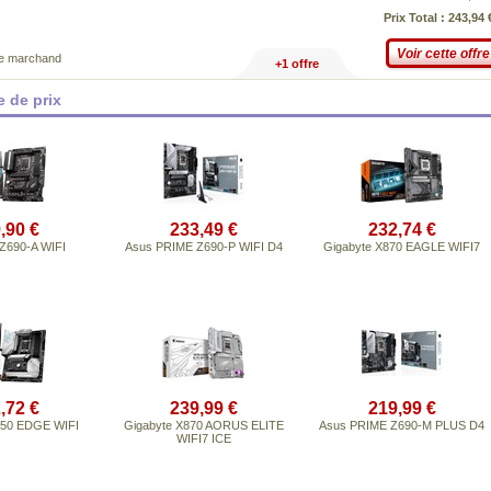
Prix Total : 243,94 
Voir cette offre
ce marchand
+1 offre
 de prix
,90 €
233,49 €
232,74 €
Z690-A WIFI
Asus PRIME Z690-P WIFI D4
Gigabyte X870 EAGLE WIFI7
,72 €
239,99 €
219,99 €
50 EDGE WIFI
Gigabyte X870 AORUS ELITE
Asus PRIME Z690-M PLUS D4
WIFI7 ICE