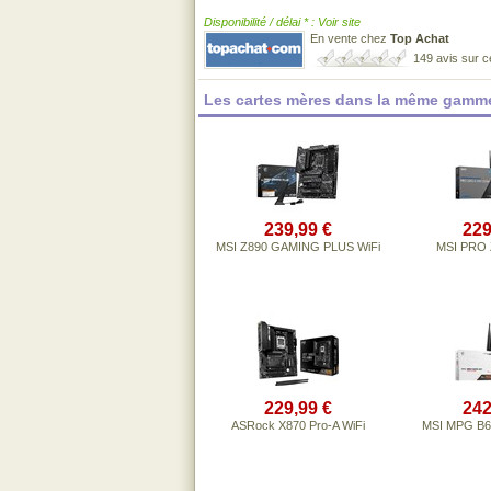
Disponibilité / délai * : Voir site
En vente chez
Top Achat
149 avis sur 
Les cartes mères dans la même gamme
239,99 €
229
MSI Z890 GAMING PLUS WiFi
MSI PRO 
229,99 €
242
ASRock X870 Pro-A WiFi
MSI MPG B6