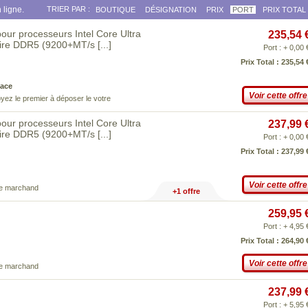
 ligne.
TRIER PAR :
BOUTIQUE
DÉSIGNATION
PRIX
PORT
PRIX TOTAL
our processeurs Intel Core Ultra
235,54 
oire DDR5 (9200+MT/s
[...]
Port : + 0,00 
Prix Total : 235,54 
ace
Voir cette offre
yez le premier à déposer le votre
our processeurs Intel Core Ultra
237,99 
oire DDR5 (9200+MT/s
[...]
Port : + 0,00 
Prix Total : 237,99 
Voir cette offre
ce marchand
+1 offre
259,95 
Port : + 4,95 
Prix Total : 264,90 
Voir cette offre
ce marchand
237,99 
Port : + 5,95 