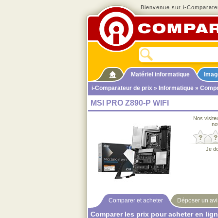
Bienvenue sur i-Comparateu
Matériel informatique
Imag
i-Comparateur de prix
»
Informatique
»
Compo
MSI PRO Z890-P WIFI
Nos visite
no
Je d
Comparer et acheter
Déposer un avi
Comparer les prix pour acheter en lig