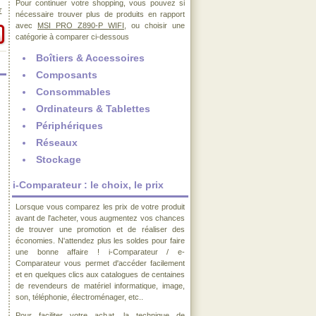
Pour continuer votre shopping, vous pouvez si
€
nécessaire trouver plus de produits en rapport
avec
MSI PRO Z890-P WIFI
, ou choisir une
catégorie à comparer ci-dessous
Boîtiers & Accessoires
Composants
Consommables
Ordinateurs & Tablettes
Périphériques
Réseaux
Stockage
i-Comparateur : le choix, le prix
Lorsque vous comparez les prix de votre produit
avant de l'acheter, vous augmentez vos chances
de trouver une promotion et de réaliser des
économies. N'attendez plus les soldes pour faire
une bonne affaire ! i-Comparateur / e-
Comparateur vous permet d'accéder facilement
et en quelques clics aux catalogues de centaines
de revendeurs de matériel informatique, image,
son, téléphonie, électroménager, etc..
Pour faciliter votre achat, la technique de