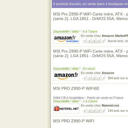
6 produits trouvés, en vente dans 4 boutiques en
MSI Pro Z890-P WiFi Carte mère, ATX - p
(série 2), LGA 1851 - DrMOS 55A, Mém
Disponibilité / délai * : 6 à 7 jours
En vente chez
Amazon MarketPl
Aucun avis, so
MSI Pro Z890-P WiFi Carte mère, ATX - p
(série 2), LGA 1851 - DrMOS 55A, Mém
Disponibilité / délai * : En stock
En vente chez
Amazon
304 avis sur 
MSI PRO Z890-P WIFI6E
Débit CB à l'expédition - Points de vente en France
Disponibilité / délai * : 1 à 2 jours
En vente chez
Materiel.net
134 avis sur 
MSI PRO Z890-P WIFI