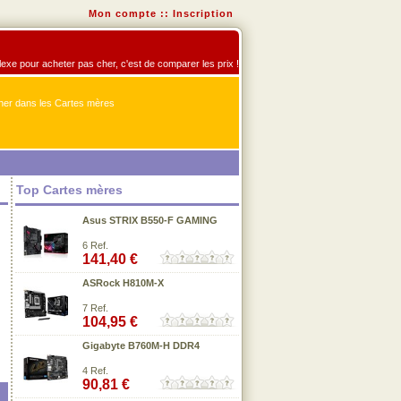
Mon compte
::
Inscription
flexe pour acheter pas cher, c'est de comparer les prix !
er dans les Cartes mères
Top Cartes mères
Asus STRIX B550-F GAMING
6 Ref.
141,40 €
ASRock H810M-X
7 Ref.
104,95 €
Gigabyte B760M-H DDR4
4 Ref.
90,81 €