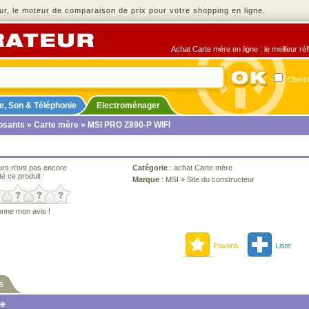
r, le moteur de comparaison de prix pour votre shopping en ligne.
Achat Carte mère en ligne : le meilleur ré
Cherch
e, Son & Téléphonie
Electroménager
sants
»
Carte mère
» MSI PRO Z890-P WIFI
urs n'ont pas encore
Catégorie
:
achat Carte mère
té ce produit
Marque
:
MSI
»
Site du constructeur
onne mon avis !
Favoris
Liste
s
ne