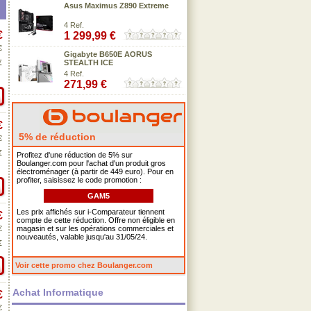
Asus Maximus Z890 Extreme
4 Ref.
€
1 299,99 €
€
Gigabyte B650E AORUS
€
STEALTH ICE
4 Ref.
271,99 €
€
5% de réduction
€
€
Profitez d'une réduction de 5% sur
Boulanger.com pour l'achat d'un produit gros
électroménager (à partir de 449 euro). Pour en
profiter, saisissez le code promotion :
GAM5
Les prix affichés sur i-Comparateur tiennent
€
compte de cette réduction. Offre non éligible en
€
magasin et sur les opérations commerciales et
nouveautés, valable jusqu'au 31/05/24.
€
Voir cette promo chez Boulanger.com
Achat Informatique
€
€