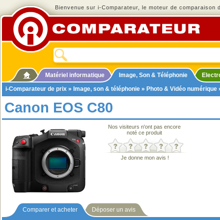
Bienvenue sur i-Comparateur, le moteur de comparaison de
Matériel informatique
Image, Son & Téléphonie
Elect
i-Comparateur de prix
»
Image, son & téléphonie
»
Photo & Vidéo numérique
Canon EOS C80
Nos visiteurs n'ont pas encore
noté ce produit
Je donne mon avis !
Comparer et acheter
Déposer un avis