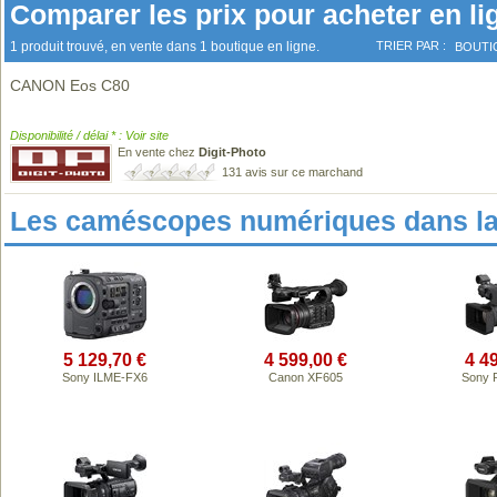
Comparer les prix pour acheter en li
1 produit trouvé, en vente dans 1 boutique en ligne.
TRIER PAR :
BOUTI
CANON Eos C80
Disponibilité / délai * : Voir site
En vente chez
Digit-Photo
131 avis sur ce marchand
Les caméscopes numériques dans l
5 129,70 €
4 599,00 €
4 4
Sony ILME-FX6
Canon XF605
Sony 