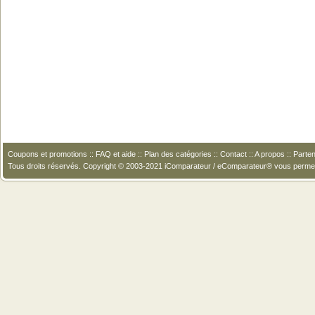
Coupons et promotions
::
FAQ et aide
::
Plan des catégories
::
Contact
::
A propos
::
Parten
Tous droits réservés. Copyright © 2003-2021 iComparateur / eComparateur® vous perme