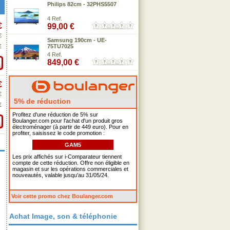
Philips 82cm - 32PHS5507
4 Ref.
€
99,00 €
€
Samsung 190cm - UE-
€
75TU7025
4 Ref.
849,00 €
€
€
5% de réduction
€
Profitez d'une réduction de 5% sur
Boulanger.com pour l'achat d'un produit gros
électroménager (à partir de 449 euro). Pour en
profiter, saisissez le code promotion :
GAM5
Les prix affichés sur i-Comparateur tiennent
compte de cette réduction. Offre non éligible en
magasin et sur les opérations commerciales et
nouveautés, valable jusqu'au 31/05/24.
Voir cette promo chez Boulanger.com
Achat Image, son & téléphonie