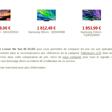
9,00 €
1 812,49 €
1 853,99 €
cm - 65OLED910
Samsung 165cm - QE65S95B
Samsung 216cm -
TQ85QN85D
it
Loewe We See 48 OLED
pour vous permettre de comparer les prix est une opératio
ièrement dans la reconnaissance des références de la catégorie
Téléviseurs LCD
dans le
 erreur dans cette comparaison de prix, merci de
nous contacter
pour nous le signaler. i
ut dommage direct ou indirect lié à l'utilisation de ce service.
le site marchand pour plus d'information.