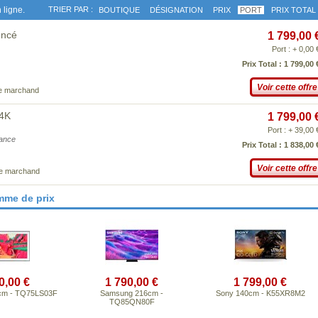
 ligne.
TRIER PAR :
BOUTIQUE
DÉSIGNATION
PRIX
PORT
PRIX TOTAL
oncé
1 799,00 
Port : + 0,00 
Prix Total : 1 799,00 
Voir cette offre
ce marchand
 4K
1 799,00 
Port : + 39,00 
iance
Prix Total : 1 838,00 
Voir cette offre
ce marchand
mme de prix
0,00 €
1 790,00 €
1 799,00 €
cm - TQ75LS03F
Samsung 216cm -
Sony 140cm - K55XR8M2
TQ85QN80F