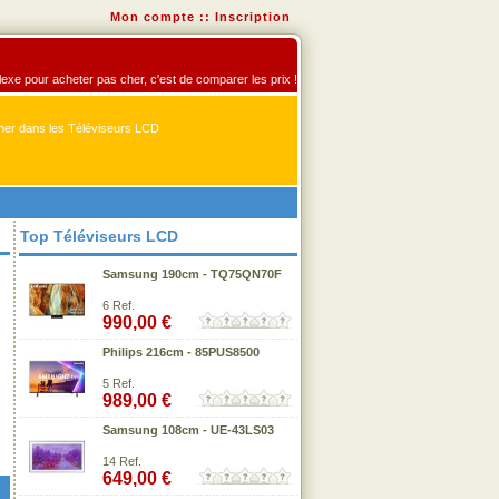
Mon compte
::
Inscription
flexe pour acheter pas cher, c'est de comparer les prix !
er dans les Téléviseurs LCD
Top Téléviseurs LCD
Samsung 190cm - TQ75QN70F
6 Ref.
990,00 €
Philips 216cm - 85PUS8500
5 Ref.
989,00 €
Samsung 108cm - UE-43LS03
14 Ref.
649,00 €