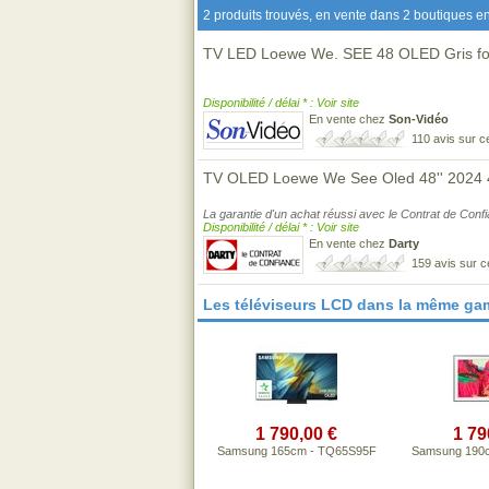
2 produits trouvés, en vente dans 2 boutiques en
TV LED Loewe We. SEE 48 OLED Gris f
Disponibilité / délai * : Voir site
En vente chez
Son-Vidéo
110 avis sur 
TV OLED Loewe We See Oled 48'' 2024
La garantie d'un achat réussi avec le Contrat de Conf
Disponibilité / délai * : Voir site
En vente chez
Darty
159 avis sur 
Les téléviseurs LCD dans la même ga
1 790,00 €
1 79
Samsung 165cm - TQ65S95F
Samsung 190