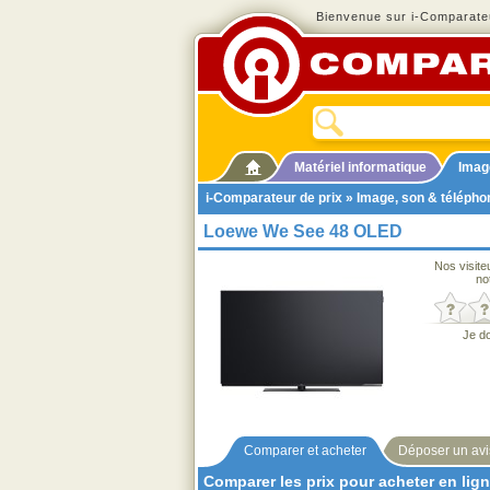
Bienvenue sur i-Comparateu
Matériel informatique
Imag
i-Comparateur de prix
»
Image, son & télépho
Loewe We See 48 OLED
Nos visite
no
Je d
Comparer et acheter
Déposer un avi
Comparer les prix pour acheter en lig