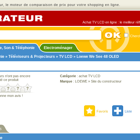
r, le moteur de comparaison de prix pour votre shopping en ligne.
Achat TV LCD en ligne : le meilleur ré
Cherch
e, Son & Téléphonie
Electroménager
nie
»
Téléviseurs & Projecteurs
»
TV LCD
» Loewe We See 48 OLED
urs n'ont pas encore
Catégorie
:
achat TV LCD
té ce produit
Marque
:
LOEWE
»
Site du constructeur
onne mon avis !
Favoris
Liste
s
ne