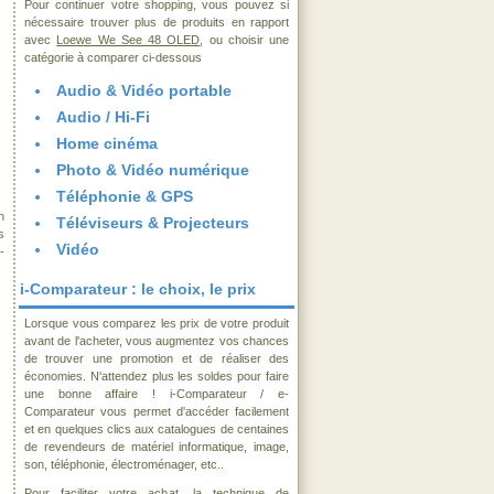
Pour continuer votre shopping, vous pouvez si
nécessaire trouver plus de produits en rapport
avec
Loewe We See 48 OLED
, ou choisir une
catégorie à comparer ci-dessous
Audio & Vidéo portable
Audio / Hi-Fi
Home cinéma
Photo & Vidéo numérique
Téléphonie & GPS
n
Téléviseurs & Projecteurs
s
Vidéo
-
i-Comparateur : le choix, le prix
Lorsque vous comparez les prix de votre produit
avant de l'acheter, vous augmentez vos chances
de trouver une promotion et de réaliser des
économies. N'attendez plus les soldes pour faire
une bonne affaire ! i-Comparateur / e-
Comparateur vous permet d'accéder facilement
et en quelques clics aux catalogues de centaines
de revendeurs de matériel informatique, image,
son, téléphonie, électroménager, etc..
Pour faciliter votre achat, la technique de