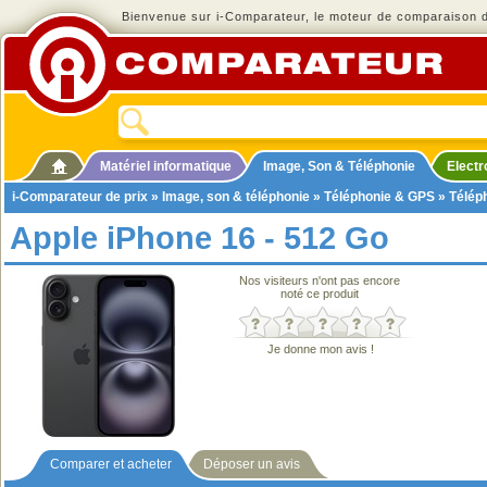
Bienvenue sur i-Comparateur, le moteur de comparaison de
Matériel informatique
Image, Son & Téléphonie
Elect
i-Comparateur de prix
»
Image, son & téléphonie
»
Téléphonie & GPS
»
Télép
Apple iPhone 16 - 512 Go
Nos visiteurs n'ont pas encore
noté ce produit
Je donne mon avis !
Comparer et acheter
Déposer un avis