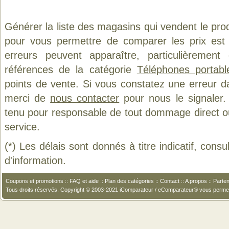
Générer la liste des magasins qui vendent le pro
pour vous permettre de comparer les prix est
erreurs peuvent apparaître, particulièremen
références de la catégorie
Téléphones portab
points de vente. Si vous constatez une erreur d
merci de
nous contacter
pour nous le signaler.
tenu pour responsable de tout dommage direct ou in
service.
(*) Les délais sont donnés à titre indicatif, cons
d'information.
Coupons et promotions
::
FAQ et aide
::
Plan des catégories
::
Contact
::
A propos
::
Parten
Tous droits réservés. Copyright © 2003-2021 iComparateur / eComparateur® vous perme