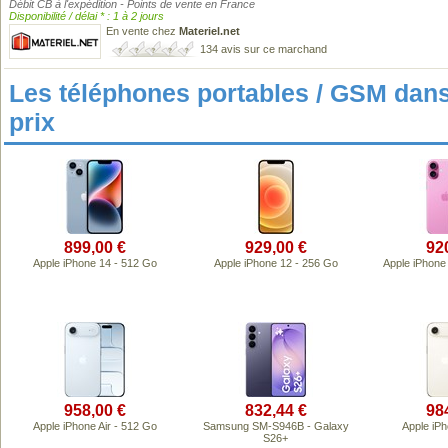
Débit CB à l'expédition - Points de vente en France
Disponibilité / délai * : 1 à 2 jours
En vente chez
Materiel.net
134 avis sur ce marchand
Les téléphones portables / GSM da
prix
899,00 €
929,00 €
92
Apple iPhone 14 - 512 Go
Apple iPhone 12 - 256 Go
Apple iPhone
958,00 €
832,44 €
98
Apple iPhone Air - 512 Go
Samsung SM-S946B - Galaxy
Apple iPh
S26+