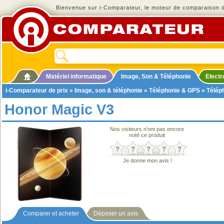
Bienvenue sur i-Comparateur, le moteur de comparaison de
Matériel informatique
Image, Son & Téléphonie
Elect
i-Comparateur de prix
»
Image, son & téléphonie
»
Téléphonie & GPS
»
Télép
Honor Magic V3
Nos visiteurs n'ont pas encore
noté ce produit
Je donne mon avis !
Comparer et acheter
Déposer un avis