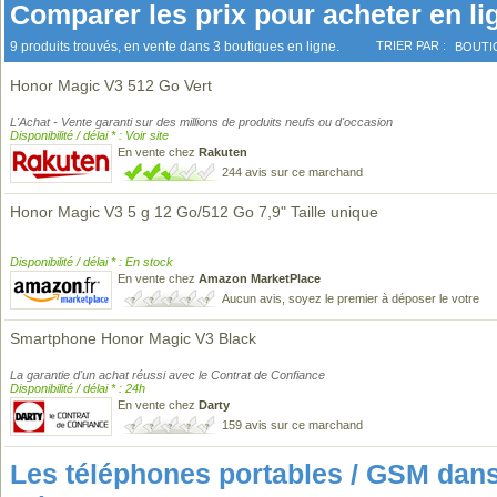
Comparer les prix pour acheter en li
9 produits trouvés, en vente dans 3 boutiques en ligne.
TRIER PAR :
BOUTI
Honor Magic V3 512 Go Vert
L'Achat - Vente garanti sur des millions de produits neufs ou d'occasion
Disponibilité / délai * : Voir site
En vente chez
Rakuten
244 avis sur ce marchand
Honor Magic V3 5 g 12 Go/512 Go 7,9" Taille unique
Disponibilité / délai * : En stock
En vente chez
Amazon MarketPlace
Aucun avis, soyez le premier à déposer le votre
Smartphone Honor Magic V3 Black
La garantie d'un achat réussi avec le Contrat de Confiance
Disponibilité / délai * : 24h
En vente chez
Darty
159 avis sur ce marchand
Les téléphones portables / GSM da