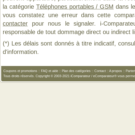
la catégorie
Téléphones portables / GSM
dans le
vous constatez une erreur dans cette compar
contacter
pour nous le signaler. i-Comparate
responsable de tout dommage direct ou indirect lié 
(*) Les délais sont donnés à titre indicatif, cons
d'information.
Coupons et promotions
::
FAQ et aide
::
Plan des catégories
::
Contact
::
A propos
::
Parten
Tous droits réservés. Copyright © 2003-2021 iComparateur / eComparateur® vous perme