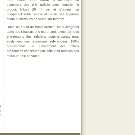
traitement des prix utilisée pour identifier le
produit Nikon Z6 III permet d'obtenir un
comparatif lisible, simple et rapide des Appareils
photo numériques en vente sur Internet.
Dans un souci de transparence, nous intégrons
dans nos résultats des marchands avec qui nous
entretenons des relations commerciales, mais
également des enseignes référencées 100%
gratuitement. Le classement des offres
présentées est réalisé par défaut en fonction des
meilleurs prix de vente.
s
s
e