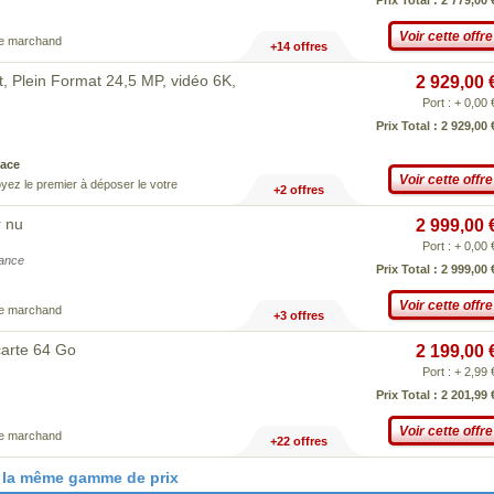
Prix Total : 2 779,00 
Voir cette offre
ce marchand
+14 offres
t, Plein Format 24,5 MP, vidéo 6K,
2 929,00 
Port : + 0,00 
Prix Total : 2 929,00 
ace
Voir cette offre
yez le premier à déposer le votre
+2 offres
r nu
2 999,00 
Port : + 0,00 
iance
Prix Total : 2 999,00 
Voir cette offre
ce marchand
+3 offres
 carte 64 Go
2 199,00 
Port : + 2,99 
Prix Total : 2 201,99 
Voir cette offre
ce marchand
+22 offres
 la même gamme de prix