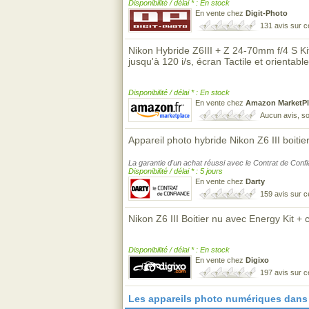
Disponibilité / délai * : En stock
En vente chez
Digit-Photo
131 avis sur 
Nikon Hybride Z6III + Z 24-70mm f/4 S Ki
jusqu'à 120 i/s, écran Tactile et orientable
Disponibilité / délai * : En stock
En vente chez
Amazon MarketPl
Aucun avis, so
Appareil photo hybride Nikon Z6 III boitie
La garantie d'un achat réussi avec le Contrat de Conf
Disponibilité / délai * : 5 jours
En vente chez
Darty
159 avis sur 
Nikon Z6 III Boitier nu avec Energy Kit +
Disponibilité / délai * : En stock
En vente chez
Digixo
197 avis sur 
Les appareils photo numériques dans