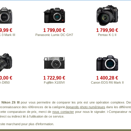
9,99 €
1 799,00 €
1 799,90 €
-3 Mark III
Panasonic Lumix DC-GH7
Pentax K-1 II
0,00 €
1 722,90 €
1 400,28 €
n D850
Fujifilm X100VI
Canon EOS R6 Mark II
t
Nikon Z6 III
pour vous permettre de comparer les prix est une opération complexe. De
 reconnaissance des références de la catégorie
Appareils photo numériques
dans les différent
cette comparaison de prix, merci de
nous contacter
pour nous le signaler. i-Comparateur n
t ou indirect lié à l'utilisation de ce service.
le site marchand pour plus d'information.