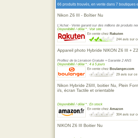
66 produits trouvés, en vente dans 7 boutiques e
Nikon Z6 III - Boîtier Nu
L'Achat - Vente garanti sur des millions de produits n
Disponibilité / délai * : Voir site
En vente chez
Rakuten
244 avis sur 
Appareil photo Hybride NIKON Z6 III + Z
Profitez de la Livraison Gratuite + Garantie 2 ANS
Disponibilité / délai * : 4 à 5 jours
En vente chez
Boulanger.com
29 avis sur c
Nikon Hybride Z6III, boitier Nu, Plein Fo
i/s, écran Tactile et orientable
Disponibilité / délai * : En stock
En vente chez
Amazon
304 avis sur 
NIKON Z6 III Boitier Nu