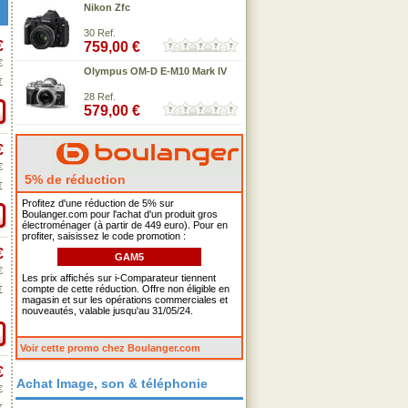
Nikon Zfc
30 Ref.
€
759,00 €
€
Olympus OM-D E-M10 Mark IV
€
28 Ref.
579,00 €
€
€
5% de réduction
€
Profitez d'une réduction de 5% sur
Boulanger.com pour l'achat d'un produit gros
électroménager (à partir de 449 euro). Pour en
profiter, saisissez le code promotion :
€
GAM5
€
Les prix affichés sur i-Comparateur tiennent
compte de cette réduction. Offre non éligible en
€
magasin et sur les opérations commerciales et
nouveautés, valable jusqu'au 31/05/24.
Voir cette promo chez Boulanger.com
€
Achat Image, son & téléphonie
€