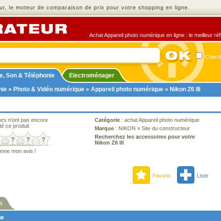
r, le moteur de comparaison de prix pour votre shopping en ligne.
Achat Appareil photo numérique en ligne : le meilleur ré
Cherch
e, Son & Téléphonie
Electroménager
nie
»
Photo & Vidéo numérique
»
Appareil photo numérique
» Nikon Z6 III
urs n'ont pas encore
Catégorie
:
achat Appareil photo numérique
té ce produit
Marque
:
NIKON
»
Site du constructeur
Recherchez les accessoires pour votre
Nikon Z6 III
onne mon avis !
Favoris
Liste
s
ne