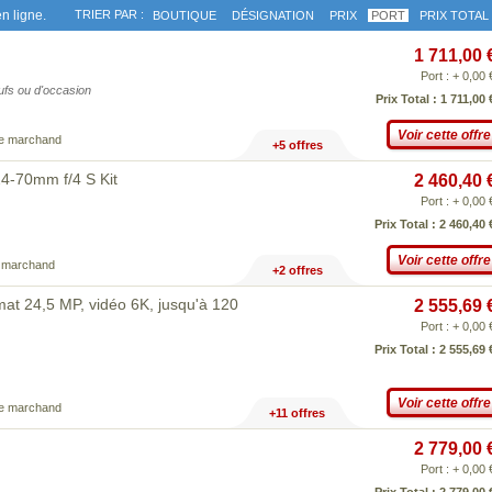
n ligne.
TRIER PAR :
BOUTIQUE
DÉSIGNATION
PRIX
PORT
PRIX TOTAL
1 711,00 
Port : + 0,00 
eufs ou d'occasion
Prix Total : 1 711,00 
Voir cette offre
ce marchand
+5 offres
24-70mm f/4 S Kit
2 460,40 
Port : + 0,00 
Prix Total : 2 460,40 
Voir cette offre
e marchand
+2 offres
rmat 24,5 MP, vidéo 6K, jusqu'à 120
2 555,69 
Port : + 0,00 
Prix Total : 2 555,69 
Voir cette offre
ce marchand
+11 offres
2 779,00 
Port : + 0,00 