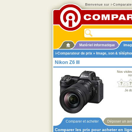
Bienvenue sur i-Comparateu
Matériel informatique
Imag
i-Comparateur de prix
»
Image, son & télépho
Nikon Z6 III
Nos visite
no
Je d
Comparer et acheter
Déposer un avi
Comparer les prix pour acheter en lig