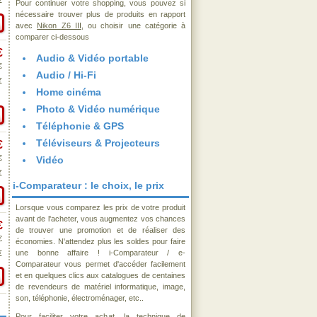
€
Pour continuer votre shopping, vous pouvez si
nécessaire trouver plus de produits en rapport
avec
Nikon Z6 III
, ou choisir une catégorie à
comparer ci-dessous
€
Audio & Vidéo portable
€
Audio / Hi-Fi
€
Home cinéma
Photo & Vidéo numérique
Téléphonie & GPS
Téléviseurs & Projecteurs
€
€
Vidéo
€
i-Comparateur : le choix, le prix
Lorsque vous comparez les prix de votre produit
avant de l'acheter, vous augmentez vos chances
€
de trouver une promotion et de réaliser des
€
économies. N'attendez plus les soldes pour faire
une bonne affaire ! i-Comparateur / e-
€
Comparateur vous permet d'accéder facilement
et en quelques clics aux catalogues de centaines
de revendeurs de matériel informatique, image,
son, téléphonie, électroménager, etc..
Pour faciliter votre achat, la technique de