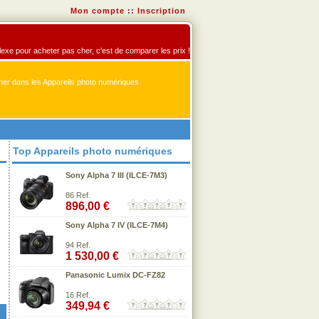
Mon compte
::
Inscription
flexe pour acheter pas cher, c'est de comparer les prix !
er dans les Appareils photo numériques
Top Appareils photo numériques
Sony Alpha 7 III (ILCE-7M3)
86 Ref.
896,00 €
Sony Alpha 7 IV (ILCE-7M4)
94 Ref.
1 530,00 €
Panasonic Lumix DC-FZ82
16 Ref.
349,94 €