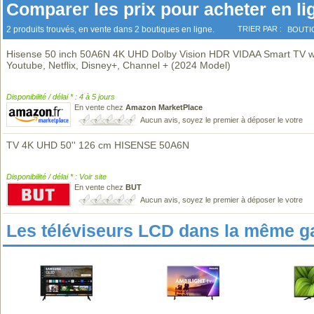
Comparer les prix pour acheter en li
2 produits trouvés, en vente dans 2 boutiques en ligne.
TRIER PAR :
BOUTI
Hisense 50 inch 50A6N 4K UHD Dolby Vision HDR VIDAA Smart TV w
Youtube, Netflix, Disney+, Channel + (2024 Model)
Disponibilité / délai * : 4 à 5 jours
En vente chez
Amazon MarketPlace
Aucun avis, soyez le premier à déposer le votre
TV 4K UHD 50'' 126 cm HISENSE 50A6N
Disponibilité / délai * : Voir site
En vente chez
BUT
Aucun avis, soyez le premier à déposer le votre
Les téléviseurs LCD dans la même 