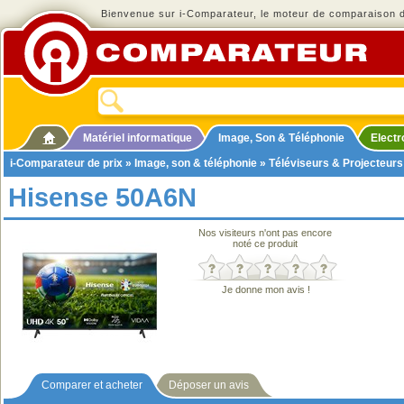
Bienvenue sur i-Comparateur, le moteur de comparaison de
Matériel informatique
Image, Son & Téléphonie
Elect
i-Comparateur de prix
»
Image, son & téléphonie
»
Téléviseurs & Projecteurs
Hisense 50A6N
Nos visiteurs n'ont pas encore
noté ce produit
Je donne mon avis !
Comparer et acheter
Déposer un avis