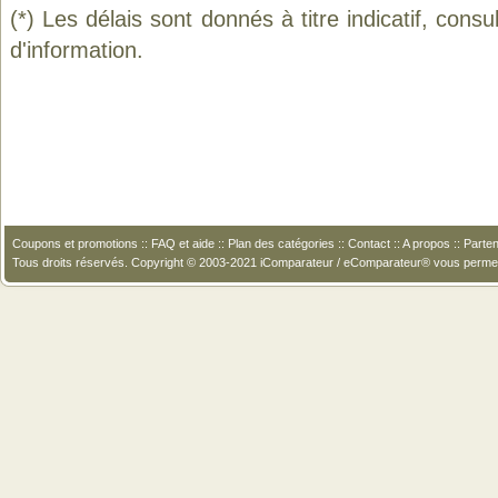
(*) Les délais sont donnés à titre indicatif, cons
d'information.
Coupons et promotions
::
FAQ et aide
::
Plan des catégories
::
Contact
::
A propos
::
Parten
Tous droits réservés. Copyright © 2003-2021 iComparateur / eComparateur® vous perme